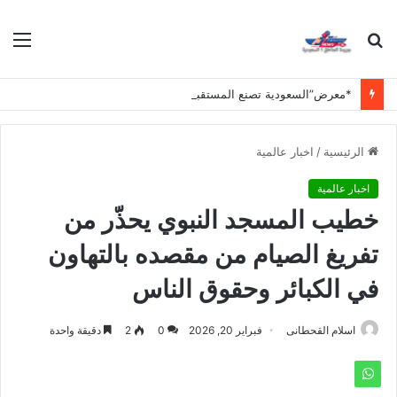
بحث
الق
عن
*معرض”السعودية تصنع المستقبل” فرصة استثمارية للشركات الناشئة في قطاعات الذكاء الاصطناعي وربطها بالشركات العالمية*
الرئيسية
/
اخبار عالمية
اخبار عالمية
خطيب المسجد النبوي يحذّر من
تفريغ الصيام من مقصده بالتهاون
في الكبائر وحقوق الناس
اسلام القحطانى
فبراير 20, 2026
0
2
دقيقة واحدة