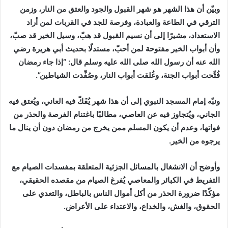
وبيّن أن هذا الشهر هو شهر القبول والجود والعتق من النار، وزمن
الترقي في الطاعة والعبادة، وفرصة للجد في القربات لمن أراد
الاستعداد، مشيرًا إلى أن نسيم القبول قد هبّ، وسيل الخير قد صبّ،
وأن أبواب الخير مفتوحة لمن أحبّ، مستدلًا بحديث أبي هريرة رضي
الله عنه أن رسول الله صلى الله عليه وسلم قال: “إذا جاء رمضان
فُتِّحت أبواب الجنة، وغُلقت أبواب النار، وصُفِّدت الشياطين”.
ونبّه إمام المسجد النبوي إلى أن هذا شهر يُفَكّ فيه العاني، ويُعتق فيه
الجاني، ويُتجاوز فيه عن العاصي، مطالبًا باغتنام الفرصة والحذر من
فواتها، وعدم أن يكون المسلم ممن يخرج من رمضان دون أن ينال ما
يرجوه من الخير.
وأوضح أن الانشغال بالمسائل الجزئية المتعلقة بمفسدات الصيام مع
التفريط في الكبائر والمعاصي يُفرغ الصيام من مقصده الحقيقي،
مؤكّدًا ضرورة الحذر من أكل أموال الناس بالباطل، والتعدي على
الحقوق، والغش، والخداع، والاعتداء على الأعراض.