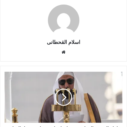
اسلام القحطانى
م
و
ق
ع
ا
ل
و
ي
ب