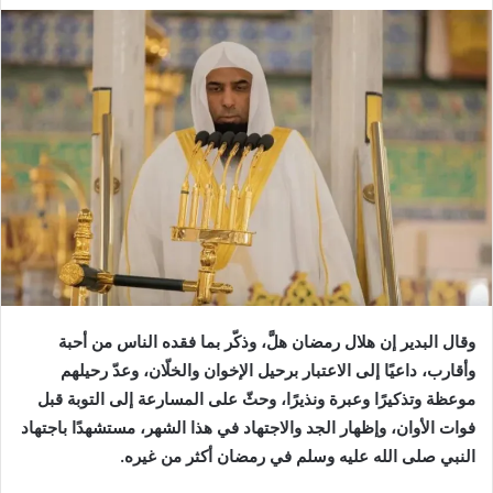
وقال البدير إن هلال رمضان هلَّ، وذكّر بما فقده الناس من أحبة
وأقارب، داعيًا إلى الاعتبار برحيل الإخوان والخلّان، وعدّ رحيلهم
موعظة وتذكيرًا وعبرة ونذيرًا، وحثّ على المسارعة إلى التوبة قبل
فوات الأوان، وإظهار الجد والاجتهاد في هذا الشهر، مستشهدًا باجتهاد
النبي صلى الله عليه وسلم في رمضان أكثر من غيره.