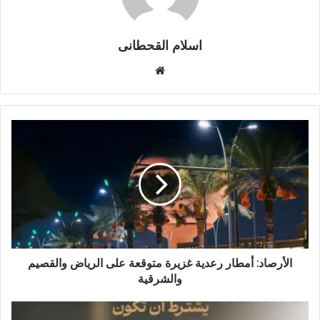
اسلام القحطانى
م
و
ق
ع
ا
ل
و
ي
ب
الأرصاد: أمطار رعدية غزيرة متوقعة على الرياض والقصيم
والشرقية