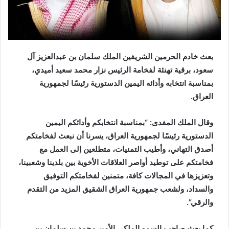
بعث خادم الحرمين الشريفين الملك سلمان بن عبدالعزيز آل
سعود، برقية تهنئة لفخامة الرئيس نزار محمد سعيد أميدي،
بمناسبة انتخابه وأدائه اليمين الدستورية رئيسًا لجمهورية
العراق.
وقال الملك المفدى: “بمناسبة انتخابكم وأدائكم اليمين
الدستورية رئيسًا لجمهورية العراق، يسرنا أن نبعث لفخامتكم
أصدق التهاني، وأطيب التمنيات، متطلعين إلى العمل مع
فخامتكم على توطيد أواصر العلاقات الأخوية بين بلدينا وشعبينا،
وتعزيزها في المجالات كافة، متمنين لفخامتكم التوفيق
والسداد، ولشعب جمهورية العراق الشقيق المزيد من التقدم
والرقي”.
كما بعث صاحب السمو الملكي الأمير محمد بن سلمان بن