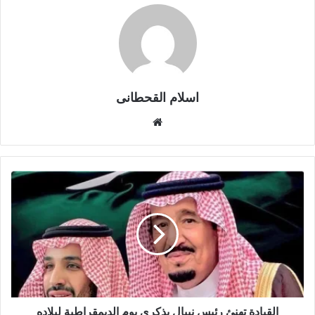
اسلام القحطانى
م
و
ق
ع
ا
ل
و
ي
ب
القيادة تهنئ رئيس نيبال بذكرى يوم الديمقراطية لبلاده