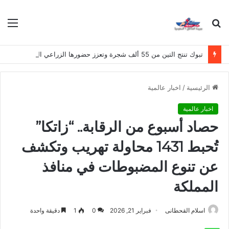
بحث
الق
عن
تبوك تنتج التين من 55 ألف شجرة وتعزز حضورها الزراعي الوطني
الرئيسية
/
اخبار عالمية
اخبار عالمية
حصاد أسبوع من الرقابة.. “زاتكا”
تُحبط 1431 محاولة تهريب وتكشف
عن تنوع المضبوطات في منافذ
المملكة
اسلام القحطانى
فبراير 21, 2026
0
1
دقيقة واحدة