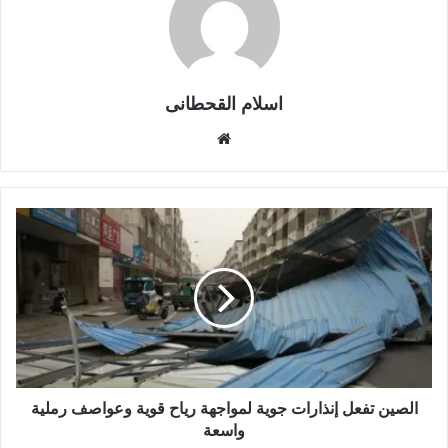
اسلام القحطانى
م
و
ق
ع
ا
ل
و
ي
ب
الصين تفعل إنذارات جوية لمواجهة رياح قوية وعواصف رملية
واسعة