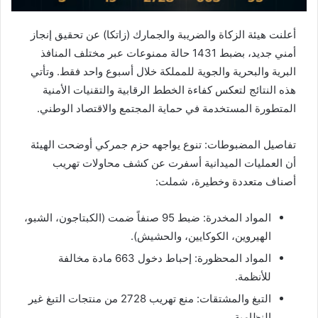
أعلنت هيئة الزكاة والضريبة والجمارك (زاتكا) عن تحقيق إنجاز
أمني جديد، بضبط 1431 حالة ممنوعات عبر مختلف المنافذ
البرية والبحرية والجوية للمملكة خلال أسبوع واحد فقط. وتأتي
هذه النتائج لتعكس كفاءة الخطط الرقابية والتقنيات الأمنية
المتطورة المستخدمة في حماية المجتمع والاقتصاد الوطني.
تفاصيل المضبوطات: تنوع يواجهه حزم جمركي أوضحت الهيئة
أن العمليات الميدانية أسفرت عن كشف محاولات تهريب
أصناف متعددة وخطيرة، شملت:
المواد المخدرة: ضبط 95 صنفاً ضمت (الكبتاجون، الشبو،
الهيروين، الكوكايين، والحشيش).
المواد المحظورة: إحباط دخول 663 مادة مخالفة
للأنظمة.
التبغ والمشتقات: منع تهريب 2728 من منتجات التبغ غير
النظامية.