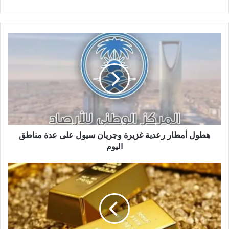
و
ق
ع
ا
ل
و
ي
ب
هطول أمطار رعدية غزيرة وجريان سيول على عدة مناطق
اليوم