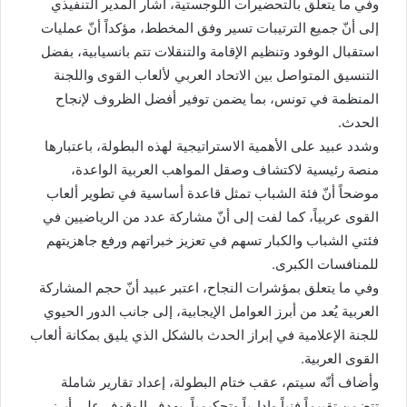
وفي ما يتعلق بالتحضيرات اللوجستية، أشار المدير التنفيذي
إلى أنّ جميع الترتيبات تسير وفق المخطط، مؤكداً أنّ عمليات
استقبال الوفود وتنظيم الإقامة والتنقلات تتم بانسيابية، بفضل
التنسيق المتواصل بين الاتحاد العربي لألعاب القوى واللجنة
المنظمة في تونس، بما يضمن توفير أفضل الظروف لإنجاح
الحدث.
وشدد عبيد على الأهمية الاستراتيجية لهذه البطولة، باعتبارها
منصة رئيسية لاكتشاف وصقل المواهب العربية الواعدة،
موضحاً أنّ فئة الشباب تمثل قاعدة أساسية في تطوير ألعاب
القوى عربياً، كما لفت إلى أنّ مشاركة عدد من الرياضيين في
فئتي الشباب والكبار تسهم في تعزيز خبراتهم ورفع جاهزيتهم
للمنافسات الكبرى.
وفي ما يتعلق بمؤشرات النجاح، اعتبر عبيد أنّ حجم المشاركة
العربية يُعد من أبرز العوامل الإيجابية، إلى جانب الدور الحيوي
للجنة الإعلامية في إبراز الحدث بالشكل الذي يليق بمكانة ألعاب
القوى العربية.
وأضاف أنّه سيتم، عقب ختام البطولة، إعداد تقارير شاملة
تتضمن تقييماً فنياً وإدارياً وتحكيمياً، بهدف الوقوف على أبرز