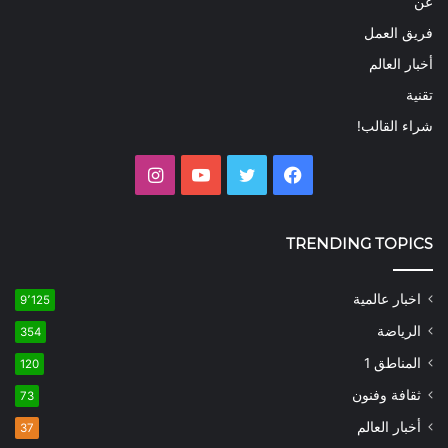
عن
فريق العمل
أخبار العالم
تقنية
شراء القالب!
فيسبوك
تويتر
يوتيوب
انستقرام
TRENDING TOPICS
اخبار عالمية
9٬125
الرياضة
354
المناطق 1
120
ثقافة وفنون
73
أخبار العالم
37