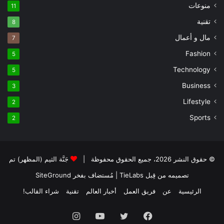
منوعات
11
تقنية
8
مال و أعمال
7
Fashion
5
Technology
5
Business
3
Lifestyle
2
Sports
2
© حقوق النشر 2026، جميع الحقوق محفوظة |
جَنَّة الثيم (المظهر) تم
تصميمه من قِبل TieLabs
| مُستضاف بفخر
SiteGround
الرئيسية
عن
فريق العمل
أخبار العالم
تقنية
شراء القالب!
فيسبوك
تويتر
يوتيوب
انستقرام