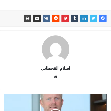
اسلام القحطانى
م
و
ق
ع
ا
ل