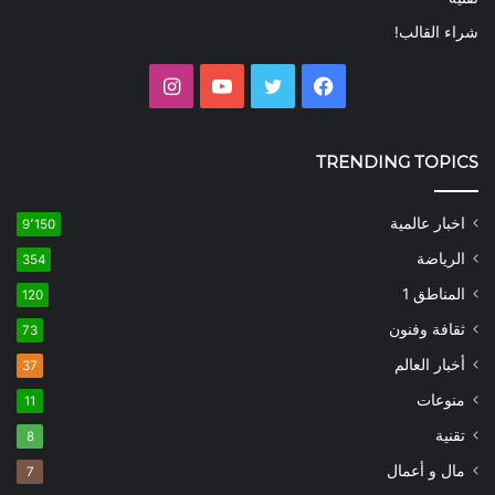
شراء القالب!
فيسبوك
تويتر
يوتيوب
انستقرام
TRENDING TOPICS
اخبار عالمية
9٬150
الرياضة
354
المناطق 1
120
ثقافة وفنون
73
أخبار العالم
37
منوعات
11
تقنية
8
مال و أعمال
7