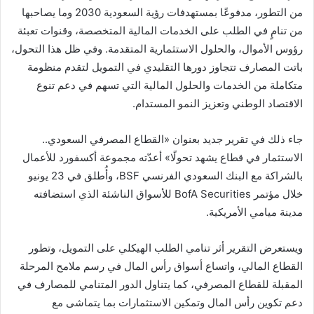
من التطور، مدفوعًا بمستهدفات رؤية السعودية 2030 وما يصاحبها
من تنامٍ في الطلب على الخدمات المالية المتخصصة، وقنوات تعبئة
رؤوس الأموال، والحلول الاستثمارية المتقدمة. وفي ظل هذا التحول،
باتت المصارف تتجاوز دورها التقليدي في التمويل لتقدم منظومة
متكاملة من الخدمات والحلول المالية التي تسهم في دعم تنوع
الاقتصاد الوطني وتعزيز النمو المستدام.
جاء ذلك في تقرير جديد بعنوان «القطاع المصرفي السعودي..
الاستثمار في قطاع يشهد تحولًا» أعدّته مجموعة أكسفورد للأعمال
بالشراكة مع البنك السعودي الفرنسي BSF، وأُطلق في 23 يونيو
خلال مؤتمر BofA Securities للأسواق الناشئة الذي استضافته
مدينة ميامي الأمريكية.
ويستعرض التقرير أثر تنامي الطلب الهيكلي على التمويل، وتطور
القطاع المالي، واتساع أسواق رأس المال في رسم ملامح المرحلة
المقبلة للقطاع المصرفي، كما يتناول الدور المتنامي للمصارف في
دعم تكوين رأس المال وتمكين الاستثمارات بما يتماشى مع