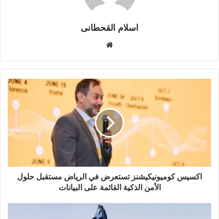
اسلام القحطانى
م
و
ق
ع
ا
ل
و
ي
ب
اكسيس كوميونيكيشنز تستعرض في الرياض مستقبل حلول
الأمن الذكية القائمة على البيانات