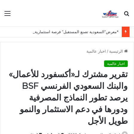
بحث
الق
عن
*معرض”السعودية تصنع المستقبل” فرصة استثمارية للشركات الناشئة في قطاعات الذكاء الاصطناعي وربطها بالشركات العالمية*
الرئيسية
/
اخبار عالمية
اخبار عالمية
تقرير مشترك لـ«أكسفورد للأعمال»
والبنك السعودي الفرنسي BSF
يرصد تطور النماذج المصرفية
ودورها في دعم الاستثمار والنمو
طويل الأجل