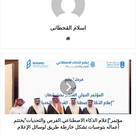
اسلام القحطانى
م
و
ق
ع
ا
ل
و
ي
ب
مؤتمر"إعلام الذكاء الاصطناعي..الفرص والتحديات"يختتم
أعماله بتوصبات تشكل خارطة طريق لوسائل الإعلام