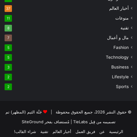
أخبار العالم
37
منوعات
11
تقنية
8
مال و أعمال
7
Fashion
5
Technology
5
Business
3
Lifestyle
2
Sports
2
© حقوق النشر 2026، جميع الحقوق محفوظة |
جَنَّة الثيم (المظهر) تم
تصميمه من قِبل TieLabs
| مُستضاف بفخر
SiteGround
الرئيسية
عن
فريق العمل
أخبار العالم
تقنية
شراء القالب!