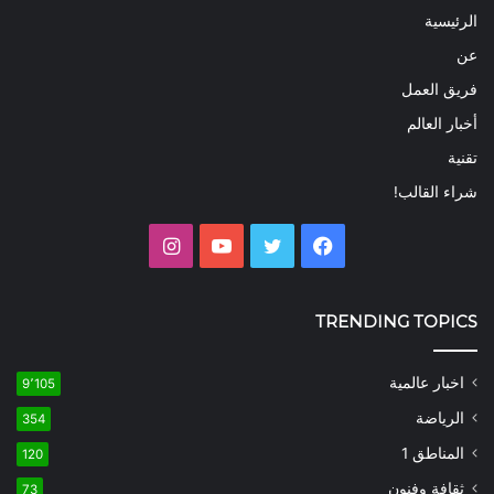
الرئيسية
عن
فريق العمل
أخبار العالم
تقنية
شراء القالب!
فيسبوك
تويتر
يوتيوب
انستقرام
TRENDING TOPICS
اخبار عالمية
9٬105
الرياضة
354
المناطق 1
120
ثقافة وفنون
73