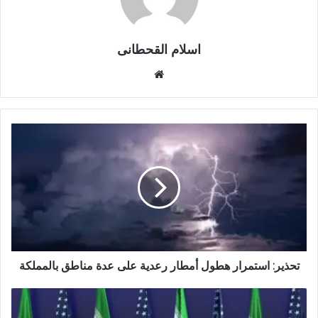
اسلام القحطانى
م
و
ق
ع
ا
ل
و
ي
ب
تحذير: استمرار هطول أمطار رعدية على عدة مناطق بالمملكة