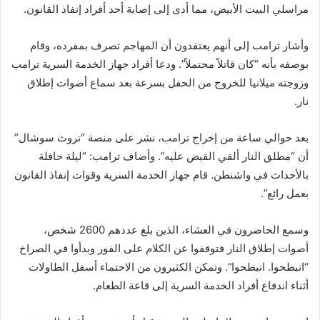
مراسلي البيت الأبيض، مما أدى إلى إصابة أحد أفراد إنفاذ القانون.
وأشار ترامب إلى أنهم يعتقدون أن المهاجم تصرف بمفرده، وقام
بوصفه بأنه “كان قاتلاً محتملاً”. ودعا أفراد جهاز الخدمة السرية ترامب
وزوجته ميلانيا للخروج من الحفل بسرعة بعد سماع أصوات إطلاق
نار.
بعد حوالي ساعة من إخراج ترامب، نشر على منصة “تروث سوشال”
أن “مطلق النار ألقي القبض عليه”. وأضاف ترامب: “ليلة حافلة
بالأحداث في واشنطن. قام جهاز الخدمة السرية وقوات إنفاذ القانون
بعمل رائع”.
وسمع الحاضرون في العشاء، الذين بلغ عددهم 2600 شخص،
أصوات إطلاق النار فتوقفوا عن الكلام على الفور وبدأوا في الصراخ
“انبطحوا. انبطحوا”. وتمكن الكثيرون من الاحتماء أسفل الطاولات
أثناء اندفاع أفراد الخدمة السرية إلى قاعة الطعام.