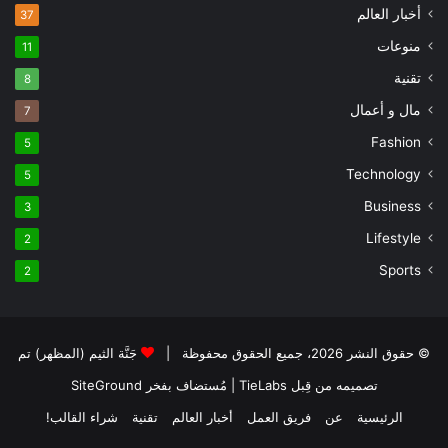
أخبار العالم
37
منوعات
11
تقنية
8
مال و أعمال
7
Fashion
5
Technology
5
Business
3
Lifestyle
2
Sports
2
© حقوق النشر 2026، جميع الحقوق محفوظة |
جَنَّة الثيم (المظهر) تم
تصميمه من قِبل TieLabs
| مُستضاف بفخر
SiteGround
الرئيسية
عن
فريق العمل
أخبار العالم
تقنية
شراء القالب!