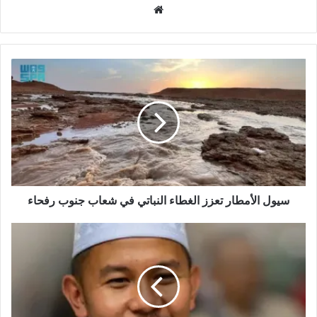
م
و
ق
ع
ا
ل
و
ي
ب
سيول الأمطار تعزز الغطاء النباتي في شعاب جنوب رفحاء