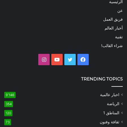
الرئيسية
عن
فريق العمل
أخبار العالم
تقنية
شراء القالب!
فيسبوك
تويتر
يوتيوب
انستقرام
TRENDING TOPICS
اخبار عالمية
9٬146
الرياضة
354
المناطق 1
120
ثقافة وفنون
73