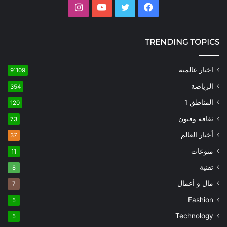
فيسبوك
تويتر
يوتيوب
انستقرام
TRENDING TOPICS
اخبار عالمية
9٬109
الرياضة
354
المناطق 1
120
ثقافة وفنون
73
أخبار العالم
37
منوعات
11
تقنية
8
مال و أعمال
7
Fashion
5
Technology
5