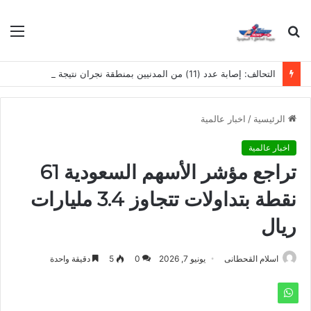
بحث
الق
عن
التحالف: إصابة عدد (11) من المدنيين بمنطقة نجران نتيجة اعتداءات إرهابية حوثية
الرئيسية
/
اخبار عالمية
اخبار عالمية
تراجع مؤشر الأسهم السعودية 61
نقطة بتداولات تتجاوز 3.4 مليارات
ريال
اسلام القحطانى
يونيو 7, 2026
0
5
دقيقة واحدة