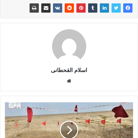
اسلام القحطانى
م
و
ق
ع
ا
ل
و
ي