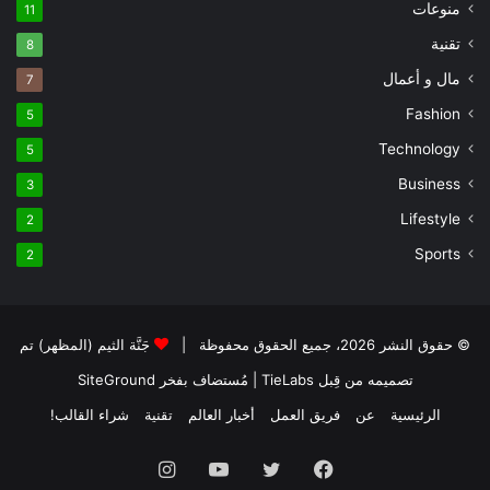
منوعات
11
تقنية
8
مال و أعمال
7
Fashion
5
Technology
5
Business
3
Lifestyle
2
Sports
2
© حقوق النشر 2026، جميع الحقوق محفوظة |
جَنَّة الثيم (المظهر) تم
تصميمه من قِبل TieLabs
| مُستضاف بفخر
SiteGround
الرئيسية
عن
فريق العمل
أخبار العالم
تقنية
شراء القالب!
فيسبوك
تويتر
يوتيوب
انستقرام