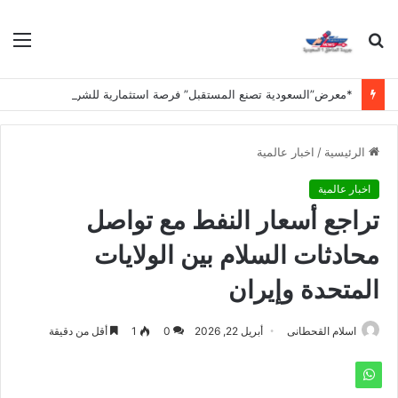
بحث
الق
عن
*معرض”السعودية تصنع المستقبل” فرصة استثمارية للشركات الناشئة في قطاعات الذكاء الاصطناعي وربطها بالشركات العالمية*
الرئيسية
/
اخبار عالمية
اخبار عالمية
تراجع أسعار النفط مع تواصل
محادثات السلام بين الولايات
المتحدة وإيران
اسلام القحطانى
أبريل 22, 2026
0
1
أقل من دقيقة