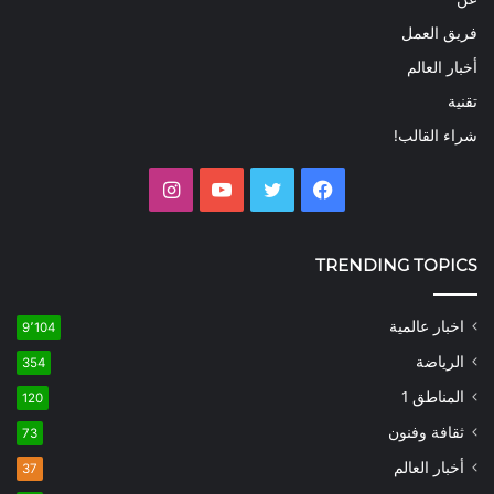
فريق العمل
أخبار العالم
تقنية
شراء القالب!
فيسبوك
تويتر
يوتيوب
انستقرام
TRENDING TOPICS
اخبار عالمية
9٬104
الرياضة
354
المناطق 1
120
ثقافة وفنون
73
أخبار العالم
37