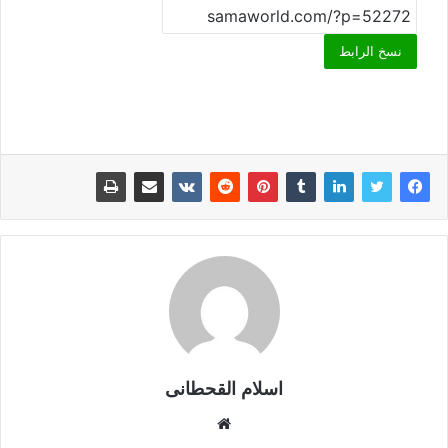
نسخ الرابط
اسلام القحطانى
م
و