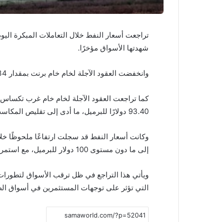
تراجعت أسعار
النفط
خلال التعاملات المبكرة اليوم
شهدتها الأسواق مؤخرًا.
وانخفضت العقود الآجلة لخام
خام برنت
بمقدار 1.34 دولار، ما يعادل 1.35%، لتسجل 98.05 دولارًا للبرميل.
كما تراجعت العقود الآجلة لخام
خام غرب تكساس 
93.40 دولارًا للبرميل، ما أدى إلى تقليص المكاسب التي تحققت في الجلسة السابقة.
إلى ما دون مستوى 100 دولار للبرميل، مع استمرار تداولها ضمن نطاق التسعينات خلال الأسبوع الجاري.
ويأتي هذا التراجع في ظل ترقب الأسواق لتطورات 
التي تؤثر على توجهات المستثمرين في أسواق الط