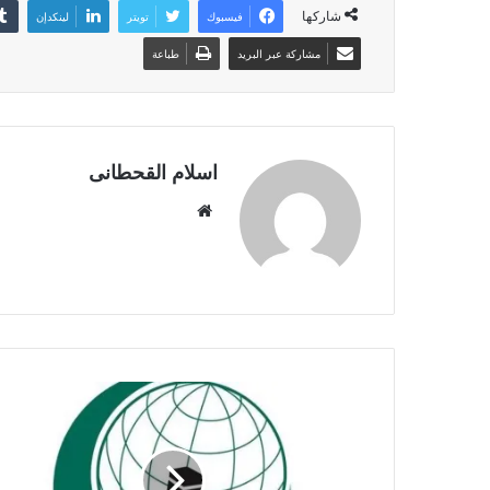
شاركها
فيسبوك
تويتر
لينكدإن
مشاركة عبر البريد
طباعة
اسلام القحطانى
م
و
ق
ع
ا
ل
و
ي
ب