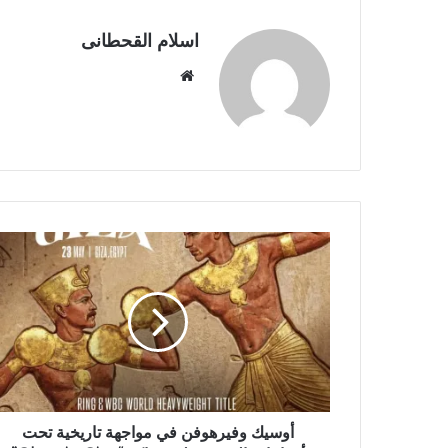
اسلام القحطانى
م
و
ق
ع
ا
ل
و
ي
ب
أوسيك وفيرهوفن في مواجهة تاريخية تحت