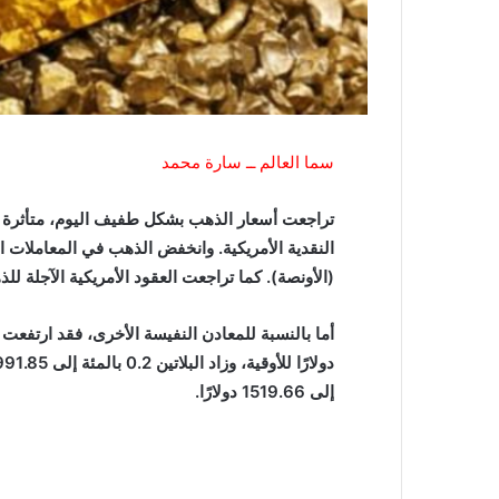
سما العالم ــ سارة محمد
تراجعت أسعار الذهب بشكل طفيف اليوم، متأثرة 
(الأونصة). كما تراجعت العقود الأمريكية الآجلة للذهب تسليم يونيو بنسبة .7
إلى 1519.66 دولارًا.