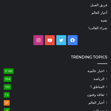
فريق العمل
أخبار العالم
تقنية
شراء القالب!
فيسبوك
تويتر
يوتيوب
انستقرام
TRENDING TOPICS
اخبار عالمية
9٬145
الرياضة
354
المناطق 1
120
ثقافة وفنون
73
أخبار العالم
37
منوعات
11