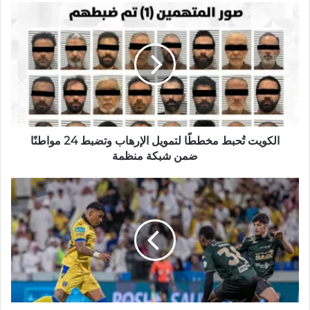
ع
ا
ل
و
ي
ب
الكويت تُحبط مخططًا لتمويل الإرهاب وتضبط 24 مواطنًا
ضمن شبكة منظمة