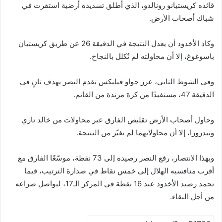
قائده
كريستيانو رونالدو
، الذي أطلق تسديدة أرضية استقرت في
شباك أصحاب الأرض.
وكاد الأخدود أن يعدل النتيجة في الدقيقة 26 عن طريق
كريستيان
باسوغوغ
، إلا أن محاولته لم تُكلل بالنجاح.
وفي الشوط الثاني، عزز
جواو فيليكس
تقدم النصر بهدف ثانٍ في
الدقيقة 47، مستفيدًا من كرة مرتدة من القائم.
وحاول أصحاب الأرض تقليص الفارق عبر محاولات من
خالد ناري
و
بيدروزا
، إلا أن محاولاتهما لم تغيّر من النتيجة.
وبهذا الانتصار، رفع النصر رصيده إلى 73 نقطة، موسّعًا الفارق مع
أقرب منافسيه
الهلال
إلى خمس نقاط في صدارة الترتيب، فيما
تجمد رصيد الأخدود عند 16 نقطة في المركز الـ17، ليواصل صراعه
من أجل البقاء.