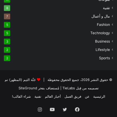
تقنية
8
مال و أعمال
7
Fashion
5
Technology
5
Business
3
Lifestyle
2
Sports
2
© حقوق النشر 2026، جميع الحقوق محفوظة |
جَنَّة الثيم (المظهر) تم
تصميمه من قِبل TieLabs
| مُستضاف بفخر
SiteGround
الرئيسية
عن
فريق العمل
أخبار العالم
تقنية
شراء القالب!
فيسبوك
تويتر
يوتيوب
انستقرام