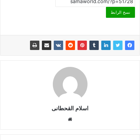
نسخ الرابط
اسلام القحطانى
م
و
ق