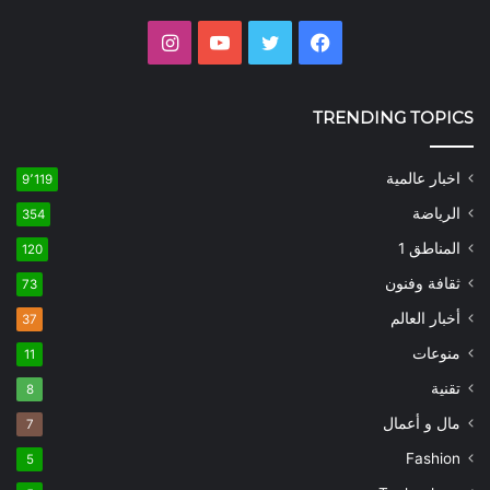
فيسبوك
تويتر
يوتيوب
انستقرام
TRENDING TOPICS
اخبار عالمية
9٬119
الرياضة
354
المناطق 1
120
ثقافة وفنون
73
أخبار العالم
37
منوعات
11
تقنية
8
مال و أعمال
7
Fashion
5