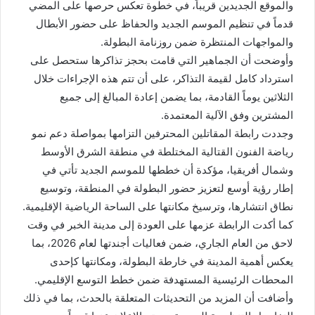
والموقع الجديدين قريباً، في خطوة تعكس حرصها على المضي
قدماً في تنظيم الموسم الجديد والحفاظ على حضور الأبطال
والمواجهات المنتظرة ضمن روزنامة البطولة.
وأوضحت أن الجماهير التي قامت بحجز تذاكرها ستحصل على
استرداد كامل لقيمة التذاكر، على أن تتم هذه الإجراءات خلال
الثلاثين يوماً القادمة، بما يضمن إعادة المبالغ إلى جميع
المشترين وفق الآلية المعتمدة.
وجددت رابطة المقاتلين المحترفين التزامها بمواصلة دعم نمو
رياضة الفنون القتالية المختلطة في منطقة الشرق الأوسط
وشمال أفريقيا، مؤكدة أن خططها للموسم الجديد تأتي في
إطار رؤية أوسع لتعزيز حضور البطولة في المنطقة، وتوسيع
نطاق انتشارها، وترسيخ مكانتها على الساحة الرياضية الإقليمية.
كما أكدت الرابطة عزمها على العودة إلى مدينة الخبر في وقت
لاحق من العام الجاري، ضمن فعاليات أجندتها لعام 2026، بما
يعكس أهمية المدينة في خارطة البطولة، ومكانتها كإحدى
المحطات الرئيسية المستهدفة ضمن خطط التوسع الإقليمي.
وأضافت أن المزيد من التحديثات المتعلقة بالحدث، بما في ذلك