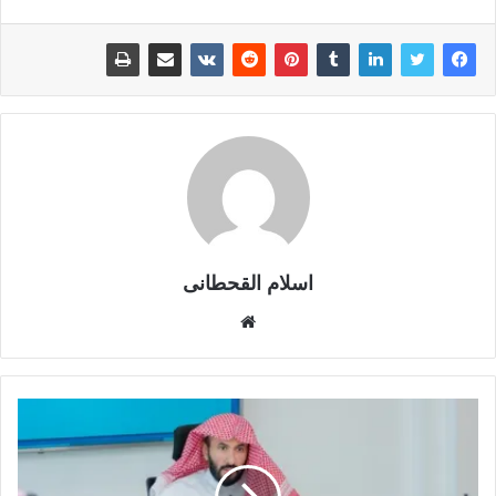
اسلام القحطانى
م
و
ق
ع
ا
ل
و