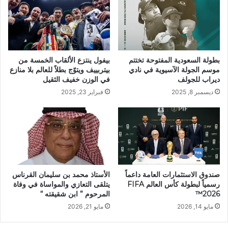
بطولة السعودية المفتوحة تختتم
بيفول ينتزع الألقاب الخمسة من
موسم الجولة الآسيوية في نادي
بيتربييف ويتوّج بطلاً للعالم بلا منازع
ديراب للجولف
في الوزن خفيف الثقيل
ديسمبر 8, 2025
فبراير 23, 2025
صندوق الاستثمارات العامة داعماً
الأستاذ محمد بن سليمان القرناس
رسمياً لبطولة كأس العالم FIFA
يتلقى التعازي والمواساة في وفاة
2026™️
المرحوم ” ابن شقيقته “
مايو 14, 2026
مايو 21, 2026