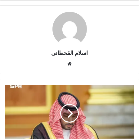
اسلام القحطانى
م
و
ق
ع
ا
ل
و
ي
ب