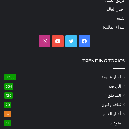
فريق العمل
أخبار العالم
تقنية
شراء القالب!
فيسبوك
تويتر
يوتيوب
انستقرام
TRENDING TOPICS
اخبار عالمية
9٬135
الرياضة
354
المناطق 1
120
ثقافة وفنون
73
أخبار العالم
37
منوعات
11