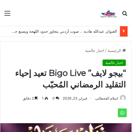
بحث
الق
عن
العنوان عبدالله هاديه .. صوت أردني يتجاوز حدود اللهجة ويصنع حضوره الخاص
الرئيسية
/
اخبار عالمية
اخبار عالمية
“بيجو لايف” Bigo Live تعيد إحياء
التقليد الرمضاني المُحبّب
اسلام القحطانى
فبراير 23, 2026
0
1
2 دقائق