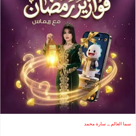
سما العالم ــ سارة محمد