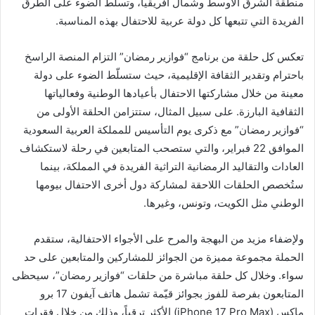
منطقة الشرق الأوسط وشمال أفريقيا، وتسلط الضوء على الطرق
الفريدة التي تتبعها كل دولة عربية للاحتفال بهذه المناسبة.
تعكس كل حلقة من برنامج “فوازير رمضان” التزام المنصة الراسخ
باحترام وتقدير الثقافة الإقليمية، حيث ستسلّط الضوء على دولة
معينة من خلال مشاركتها الاحتفال بأعيادها الوطنية وفعالياتها
الثقافية البارزة. على سبيل المثال، ستتزامن الحلقة الأولى من
“فوازير رمضان” مع ذكرى يوم التأسيس للمملكة العربية السعودية
الموافق 22 فبراير، والتي ستصحب المتابعين في رحلة لاستكشاف
العادات والتقاليد الرمضانية التراثية الفريدة في المملكة، بينما
ستُخصص الحلقات اللاحقة لمشاركة دول أخرى الاحتفال بيومها
الوطني مثل الكويت، وتونس، وغيرها.
ولإضفاء مزيد من البهجة والمرح على الأجواء الاحتفالية، ستقدم
الحملة مجموعة مميزة من الجوائز للمشاركين والمتابعين على حد
سواء. وخلال كل حلقة مباشرة من حلقات “فوازير رمضان”، سيحظى
المتابعون بفرصة للفوز بجوائز قيّمة تشمل هاتف آيفون 17 برو
ماكس (iPhone 17 Pro Max) الأكثر ترقباً، وذلك من خلال فقرات