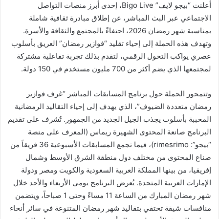
أعلنت “بيجو لايف” Bigo Live، إحدى أبرز منصات التواصل
الاجتماعي عبر البث المباشر، عن إطلاق مبادرة ثقافية شاملة
بمناسبة شهر رمضان 2026، احتفاءً بالمجتمع والثقافة والأسرة.
وتهدف هذه الحملة إلى إحياء تقليد “فوازير رمضان” العريق بأسلوب
عصري يواكب التحول الرقمي، لتقدم بذلك تجربة تفاعلية مشتركة
لمجتمعها الذي يضم أكثر من 700 مليون مستخدم في 150 دولة.
وتتمحور الحملة حول برنامج المسابقات المباشر “غرف فوازير
رمضان متعددة الضيوف”، الذي يهدف إلى إحياء التقاليد الرمضانية
المحببة بأسلوب يجذب الجيل الجديد من الجمهور. تُشرف على تقديم
البرنامج صانعة المحتوى الشهيرة ريماس (المعرف على منصة
“بيجو”: rimesrimo)، فيما تجمع المسابقات الأسبوعية 36 فريقاً من
صناع المحتوى من مختلف دول منطقة الشرق الأوسط وشمال
إفريقيا، من بينها المملكة العربية السعودية والكويت ومصر ودولة
الإمارات العربية المتحدة. يُعرض البرنامج يومي الأربعاء والأحد خلال
شهر رمضان المبارك من الساعة 11 مساءً وحتى 1 صباحاً، ويتضمن
منافسات شيقة تحتفي بتقاليد شهر رمضان المتنوعة في سائر أنحاء