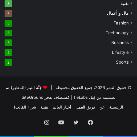
تقنية
8
مال و أعمال
7
Fashion
5
Technology
5
Business
3
Lifestyle
2
Sports
2
© حقوق النشر 2026، جميع الحقوق محفوظة |
جَنَّة الثيم (المظهر) تم
تصميمه من قِبل TieLabs
| مُستضاف بفخر
SiteGround
الرئيسية
عن
فريق العمل
أخبار العالم
تقنية
شراء القالب!
فيسبوك
تويتر
يوتيوب
انستقرام