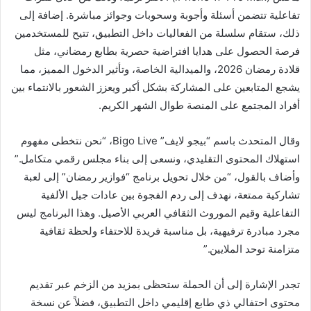
تفاعلية تتضمن أسئلة وأجوبة وسحوبات وجوائز مباشرة. إضافة إلى
ذلك، ستقام سلسلة من الفعاليات داخل التطبيق، تتيح للمستخدمين
فرصة الحصول على هدايا افتراضية حصرية بطابع رمضاني، مثل
قلادة رمضان 2026، والميدالية الخاصة، وتأثير الدخول المميز، مما
يشجع المتابعين على المشاركة بشكل أكبر ويعزز الشعور بالانتماء بين
أفراد المجتمع على المنصة طوال الشهر الكريم.
وقال المتحدث باسم “بيجو لايف” Bigo Live، “نحن نتخطى مفهوم
استهلاك المحتوى التقليدي، ونسعى إلى بناء مجلس رقمي متكامل.”
وأضاف بالقول، “من خلال تحويل برنامج “فوازير رمضان” إلى لعبة
تشاركية ممتعة، نهدف إلى ردم الفجوة بين عادات جيل الألفية
التفاعلية وقيم الموروث الثقافي العربي الأصيل. وهذا البرنامج ليس
مجرد مبادرة ترفيهية، بل مناسبة فريدة للاحتفاء ولحظة ثقافية
متزامنة توحد الملايين.”
تجدر الإشارة إلى أن الحملة ستحظى بمزيد من الزخم عبر تقديم
محتوى احتفالي ذي طابع إقليمي داخل التطبيق، فضلاً عن نسخة