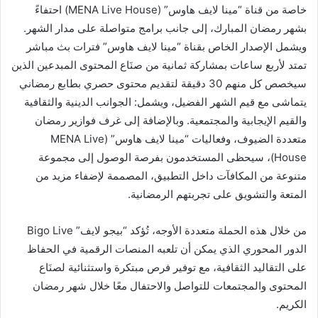
خاصة من قناة “مينا لايف هاوس” (MENA Live House) احتفاءً
بشهر رمضان المبارك، إلى جانب برامج متواصلة على مدار الشهر.
ويشمل الإصدار الخاص بقناة “مينا لايف هاوس” فترات بث مباشر
تمتد لأربع ساعات بمشاركة ثمانية من صنَاع المحتوى المبدعين الذين
سيخصص كل منهم 30 دقيقة لتقديم محتوى حصري بطابع رمضاني
يتماشى مع قيم الشهر الفضيل، ويشمل: الجوانب الدينية والثقافية
والقيم الإيجابية والمجتمعية. وبالإضافة إلى غرف فوازير رمضان
متعددة الضيوف، وفعاليات “مينا لايف هاوس” (MENA Live
House)، سيحظى المستخدمون بفرصة الوصول إلى مجموعة
متنوعة من المكافآت داخل التطبيق، المصممة لإضفاء مزيد من
المتعة والتشويق على تجربتهم الرمضانية.
من خلال هذه الحملة متعددة الأوجه، تُؤكد “بيجو لايف” Bigo Live
الدور المحوري الذي يمكن أن تلعبه المنصات الرقمية في الحفاظ
على التقاليد الثقافية، مع توفير فرص مبتكرة واستثنائية لصنَاع
المحتوى والمجتمعات للتواصل والاحتفال معًا خلال شهر رمضان
الكريم.