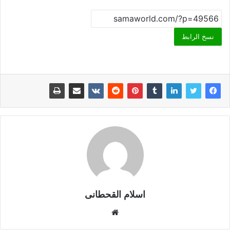
نسخ الرابط
اسلام القحطانى
م
و