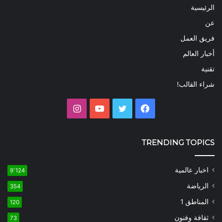
الرئيسية
عن
فريق العمل
أخبار العالم
تقنية
شراء القالب!
فيسبوك
تويتر
يوتيوب
انستقرام
TRENDING TOPICS
اخبار عالمية
9٬124
الرياضة
354
المناطق 1
120
ثقافة وفنون
73