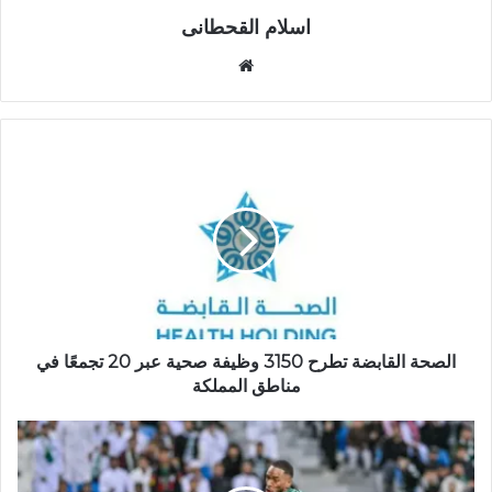
اسلام القحطانى
م
و
ق
ع
ا
ل
و
ي
ب
الصحة القابضة تطرح 3150 وظيفة صحية عبر 20 تجمعًا في
مناطق المملكة