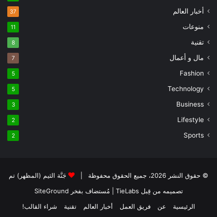
أخبار العالم
37
منوعات
11
تقنية
8
مال و أعمال
7
Fashion
5
Technology
5
Business
3
Lifestyle
2
Sports
2
© حقوق النشر 2026، جميع الحقوق محفوظة |
جَنَّة الثيم (المظهر) تم
تصميمه من قِبل TieLabs
| مُستضاف بفخر
SiteGround
الرئيسية
عن
فريق العمل
أخبار العالم
تقنية
شراء القالب!