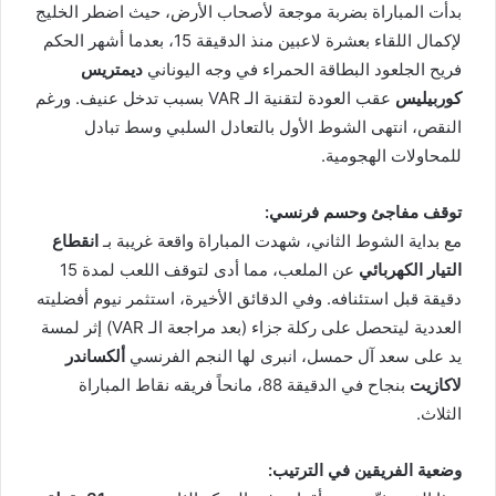
بدأت المباراة بضربة موجعة لأصحاب الأرض، حيث اضطر الخليج
لإكمال اللقاء بعشرة لاعبين منذ الدقيقة 15، بعدما أشهر الحكم
فريح الجلعود البطاقة الحمراء في وجه اليوناني
ديمتريس
كوربيليس
عقب العودة لتقنية الـ VAR بسبب تدخل عنيف. ورغم
النقص، انتهى الشوط الأول بالتعادل السلبي وسط تبادل
للمحاولات الهجومية.
توقف مفاجئ وحسم فرنسي:
مع بداية الشوط الثاني، شهدت المباراة واقعة غريبة بـ
انقطاع
التيار الكهربائي
عن الملعب، مما أدى لتوقف اللعب لمدة 15
دقيقة قبل استئنافه. وفي الدقائق الأخيرة، استثمر نيوم أفضليته
العددية ليتحصل على ركلة جزاء (بعد مراجعة الـ VAR) إثر لمسة
يد على سعد آل حمسل، انبرى لها النجم الفرنسي
ألكساندر
لاكازيت
بنجاح في الدقيقة 88، مانحاً فريقه نقاط المباراة
الثلاث.
وضعية الفريقين في الترتيب: