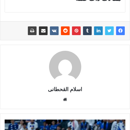
اسلام القحطانى
م
و
ق
ع
ا