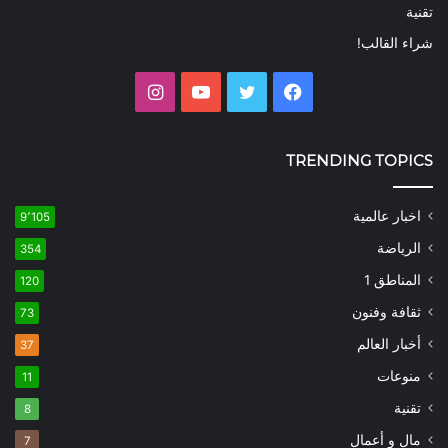
تقنية
شراء القالب!
فيسبوك
تويتر
يوتيوب
انستقرام
TRENDING TOPICS
اخبار عالمية
9٬105
الرياضة
354
المناطق 1
120
ثقافة وفنون
73
أخبار العالم
37
منوعات
11
تقنية
8
مال و أعمال
7