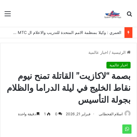
بحث
الق
عن
العمري : وكيلا بمنظمة الامم المتحدة للتدريب والاعلام ال UN MTC بالمملكة ودول الخليج العربي
الرئيسية
/
اخبار عالمية
اخبار عالمية
بصمة “لاكازيت” القاتلة تمنح نيوم
نقاط الخليج في ليلة الدراما والظلام
بجولة التأسيس
اسلام القحطانى
فبراير 21, 2026
0
1
دقيقة واحدة