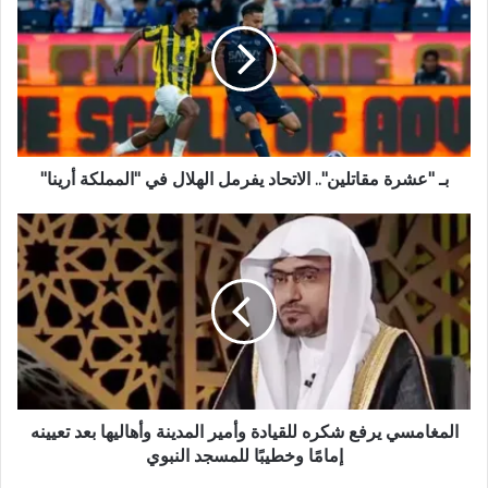
ل
و
ي
ب
بـ "عشرة مقاتلين".. الاتحاد يفرمل الهلال في "المملكة أرينا"
المغامسي يرفع شكره للقيادة وأمير المدينة وأهاليها بعد تعيينه
إمامًا وخطيبًا للمسجد النبوي