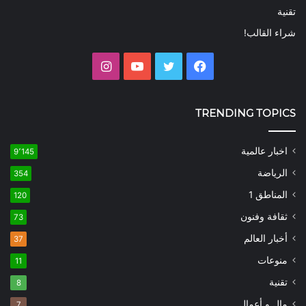
تقنية
شراء القالب!
فيسبوك
تويتر
يوتيوب
انستقرام
TRENDING TOPICS
اخبار عالمية
9٬145
الرياضة
354
المناطق 1
120
ثقافة وفنون
73
أخبار العالم
37
منوعات
11
تقنية
8
مال و أعمال
7