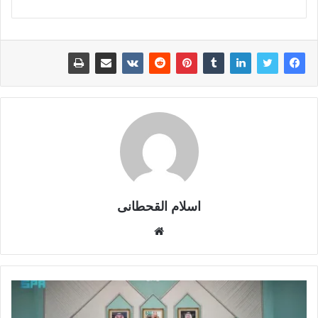
اسلام القحطانى
م
و
ق
ع
ا
ل