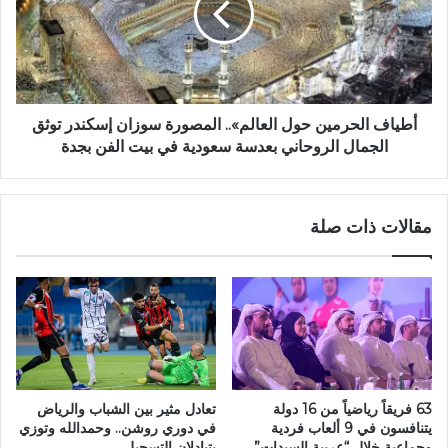
أطياف الحرمين حول العالم».. المصورة سوزان إسكندر توثق
الجمال الروحاني بعدسة سعودية في بيت الفن بجدة
مقالات ذات صلة
63 فريقاً رياضياً من 16 دولة
تعادل مثير بين الشباب والرياض
يتنافسون في 9 ألعاب فردية
في دوري روشن.. وحمدالله وتوزي
وجماعية خلال “عربية السيدات”
يتبادلان التسجيل