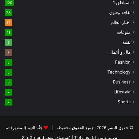
المناطق 1
120
ثقافة وفنون
73
أخبار العالم
37
منوعات
11
تقنية
8
مال و أعمال
7
Fashion
5
Technology
5
Business
3
Lifestyle
2
Sports
2
© حقوق النشر 2026، جميع الحقوق محفوظة |
جَنَّة الثيم (المظهر) تم
تصميمه من قِبل TieLabs
| مُستضاف بفخر
SiteGround