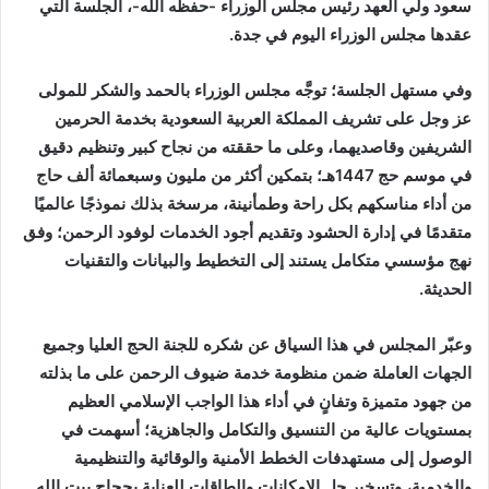
سعود ولي العهد رئيس مجلس الوزراء -حفظه الله-، الجلسة التي
عقدها مجلس الوزراء اليوم في جدة.
وفي مستهل الجلسة؛ توجَّه مجلس الوزراء بالحمد والشكر للمولى
عز وجل على تشريف المملكة العربية السعودية بخدمة الحرمين
الشريفين وقاصديهما، وعلى ما حققته من نجاح كبير وتنظيم دقيق
في موسم حج 1447هـ؛ بتمكين أكثر من مليون وسبعمائة ألف حاج
من أداء مناسكهم بكل راحة وطمأنينة، مرسخة بذلك نموذجًا عالميًا
متقدمًا في إدارة الحشود وتقديم أجود الخدمات لوفود الرحمن؛ وفق
نهج مؤسسي متكامل يستند إلى التخطيط والبيانات والتقنيات
الحديثة.
وعبّر المجلس في هذا السياق عن شكره للجنة الحج العليا وجميع
الجهات العاملة ضمن منظومة خدمة ضيوف الرحمن على ما بذلته
من جهود متميزة وتفانٍ في أداء هذا الواجب الإسلامي العظيم
بمستويات عالية من التنسيق والتكامل والجاهزية؛ أسهمت في
الوصول إلى مستهدفات الخطط الأمنية والوقائية والتنظيمية
والخدمية، وتسخير جل الإمكانات والطاقات للعناية بحجاج بيت الله