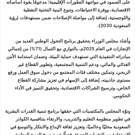
على الصمود في مواجهة التطورات الإقليمية؛ مدعومًا بقوة أساساته
الاقتصادية، ووفرة الاحتياطات، وتنوع البنية التحتية النفطية
واللوجستية، إضافة إلى مواصلة الإصلاحات ضمن مستهدفات (رؤية
السعودية 2030).
وأشاد مجلس الوزراء بتحقيق برنامج التحول الوطني العديد من
الإنجازات في العام 2025م، بالتوازي مع اكتمال (71%) من إجمالي
مبادراته التنفيذية التي تستهدف حماية البيئة، وضمان استدامة الأمن
الغذائي والمائي، ودعم التنمية المجتمعية، وتطوير القطاع غير
الربحي، وتمكين مختلف فئات المجتمع من دخول سوق العمل ورفع
مستوى جاذبيته، إضافة إلى الإسهام في تعزيز مشاركة القطاع
الخاص، وترسيخ الشراكات الاقتصادية، وتحقيق التميز في الأداء
الحكومي.
ونوّه المجلس بالمكتسبات التي حققها برنامج تنمية القدرات البشرية
في تطوير منظومة التعليم والتدريب، والارتقاء بتنافسية الكوادر
السعودية محليًا وعالميًا، وتعزيز ثقافة الإبداع والابتكار والتوسع في
الاستفادة من التقنيات الحديثة، فضلًا عن ترسيخ الهوية الوطنية