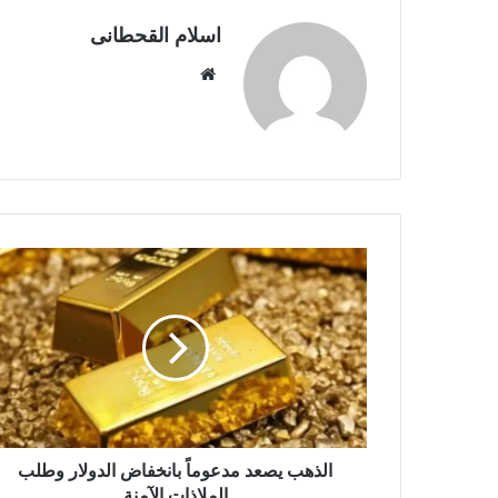
اسلام القحطانى
م
و
ق
ع
ا
ل
و
ي
ب
الذهب يصعد مدعوماً بانخفاض الدولار وطلب
الملاذات الآمنة