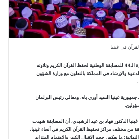
انطلقت في العاصمة الغينية كوناكري أعمال الدورة الـ44 للمسابقة الوطنية لحفظ القرآن الكريم وتلاوته
لدعوة والإرشاد في المملكة بالتعاون مع وزارة الشؤون
جمهورية غينيا السيد أوري باه، ومعالي رئيس البرلمان
سؤولين.
ينيا الدكتور فهاد بن عيد الرشيدي، أن المسابقة شهدت
من 4000 متسابق ومتسابقة من مختلف مراكز تحفيظ القرآن الكريم في أنحاء غينيا،
صفيات النهائية؛ ما يعكس حجم الإقبال الكبير والاهتمام المتزايد