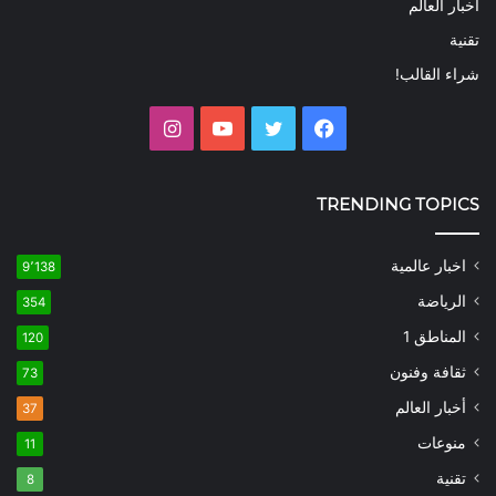
أخبار العالم
تقنية
شراء القالب!
فيسبوك
تويتر
يوتيوب
انستقرام
TRENDING TOPICS
اخبار عالمية
9٬138
الرياضة
354
المناطق 1
120
ثقافة وفنون
73
أخبار العالم
37
منوعات
11
تقنية
8