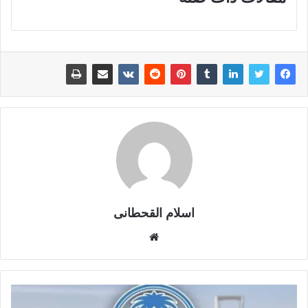
اسلام القحطانى
م
و
ق
ع
ا