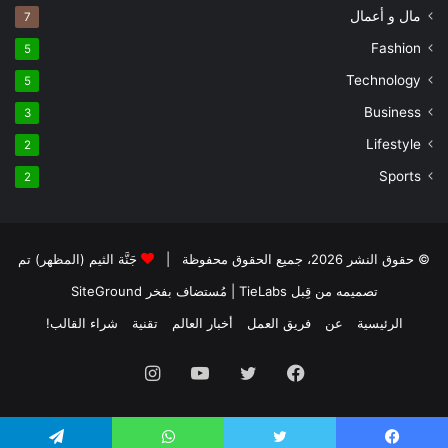
مال و أعمال
7
Fashion
5
Technology
5
Business
3
Lifestyle
2
Sports
2
© حقوق النشر 2026، جميع الحقوق محفوظة |
جَنَّة الثيم (المظهر) تم
تصميمه من قِبل TieLabs
| مُستضاف بفخر
SiteGround
الرئيسية
عن
فريق العمل
أخبار العالم
تقنية
شراء القالب!
فيسبوك
تويتر
يوتيوب
انستقرام