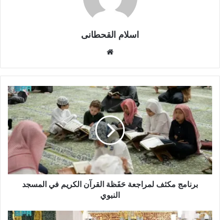
اسلام القحطانى
م
و
ق
ع
ا
ل
و
ي
ب
برنامج مكثف لمراجعة حَفَظة القرآن الكريم في المسجد
النبوي