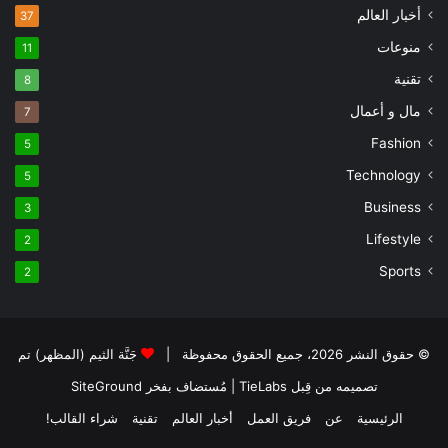
أخبار العالم
37
منوعات
11
تقنية
8
مال و أعمال
7
Fashion
5
Technology
5
Business
3
Lifestyle
2
Sports
2
© حقوق النشر 2026، جميع الحقوق محفوظة |
جَنَّة الثيم (المظهر) تم
تصميمه من قِبل TieLabs
| مُستضاف بفخر
SiteGround
الرئيسية
عن
فريق العمل
أخبار العالم
تقنية
شراء القالب!