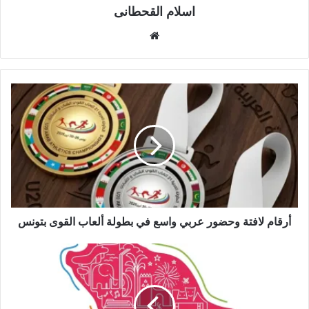
اسلام القحطانى
م
و
ق
ع
ا
ل
و
ي
ب
أرقام لافتة وحضور عربي واسع في بطولة ألعاب القوى بتونس