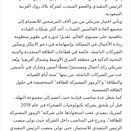
الرئيس التنفيذي والعضو المنتدب لشركة بلاك روك العربية
السعودية.
ويأتي اختيار شربتلي من بين آلاف المرشحين للانضمام إلى
مجتمع القادة العالميين الشباب، أحد أكثر شبكات القيادة
تنافسية على مستوى العالم، تقديرًا لدوره في تطوير منظومة
ريادة الأعمال في المملكة، وإسهاماته في دعم الابتكار وتمكين
الشركات الناشئة، خاصة في قطاعات الطاقة المتجددة والبنية
التحتية الذكية في منطقة الشرق الأوسط وشمال أفريقيا. ويُعد
شربتلي رائد أعمال ومستثمرًا نشطًا أسس وشارك في تأسيس
عدد من الشركات الناشئة، من بينها “ستة أيام للصيانة
والنظافة” و”الرموز المشتركة للطاقة” المتخصصة في حلول
الطاقة الشمسية.
كما شغل عدة مناصب قيادية حيث انضم إلى مجموعة النهلة،
قبل أن يلتحق بشركة تكنولوجيات الصحراء في عام 2018
كشريك تنفيذي عقب استحواذها على شركته” الرموز المشتركة
للطاقة”، وتدرج في المناصب داخل الشركة حيث تولى منصب
الرئيس التنفيذي للاستثمار، حتى تولى منصب الرئيس التنفيذي