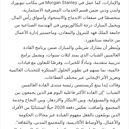
والإمارات، كما عمل في Morgan Stanley في مكاتب نيويورك
ولندن ودبي ضمن قسم الخدمات المصرفية الاستثمارية،
متخصصًا في صفقات الاندماج والاستحواذ وأسواق رأس المال.
ويحمل المبارك درجة البكالوريوس في الهندسة الصناعية من
جامعة الملك فهد للبترول والمعادن، وماجستير إدارة الأعمال
من جامعة ستانفورد.
ويُنتظر أن يشارك شربتلي والمبارك ضمن برنامج القادة
العالميين الشباب الذي يمتد لثلاث سنوات، ويشمل برامج
تدريبية متقدمة، وتبادلًا للخبرات، وفرصًا للتعاون مع قيادات
عالمية، بما يسهم في تطوير الحلول المبتكرة للتحديات العالمية
وتعزيز الأثر الإيجابي عبر مختلف القطاعات.
وقالت إيدا يينغ كريستنسن رئيسة منتدى القادة العالميين
الشباب: “إن القادة الأكثر فاعلية اليوم هم الذين يجمعون بين
الرؤية والمسؤولية، وبين الابتكار والازدهار، وبين النجاح وخدمة
المجتمع. وأضافت: تعكس دفعة 2026 جيلًا استثنائيًا من الأفراد
الذين يوسّعون بالفعل مفهوم القيادة عبر مجالات الحكومة
والأعمال، والأوساط الأكاديمية، والمجتمع المدني، والثقافة”.