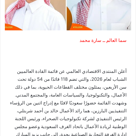
سما العالم ــ سارة محمد
أعلن المنتدى الاقتصادي العالمي عن قائمة القادة العالميين
الشباب لعام 2026، والتي تضم 118 قائدًا من 54 دولة تحت
سن الأربعين، يمثلون مختلف القطاعات الحيوية، بما في ذلك
الأعمال، والتكنولوجيا، والسياسات العامة، والمجتمع المدني.
وشهدت القائمة حضورًا سعوديًا لافتًا مع إدراج اثنين من الرؤساء
التنفيذيين البارزين، هما رائد الأعمال خالد بن أحمد شربتلي،
الرئيس التنفيذي لشركة تكنولوجيات الصحراء، ورئيس اللجنة
الوطنية لريادة الأعمال باتحاد الغرف السعودية وعضو مجلس
إدارة الغرفة التجارية الصناعية بجدة، إلى جانب يزيد المبارك