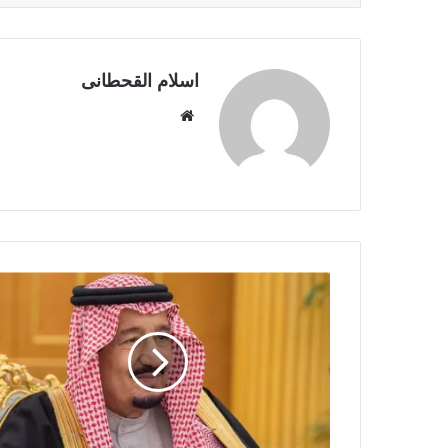
اسلام القحطانى
م
و
ق
ع
ا
ل
و
ي
ب