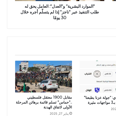
"الموارد البشرية" و"العدل": العامل يحق له
طلب التنفيذ عبر "ناجز" إذا لم يتسلّم أجره خلال
30 يومًا
مقابل 1900 معتقل فلسطيني
 “جولة عزنا بطبعنا”
..”حماس” تسلم قائمة برهائن المرحلة
يرة
الأولى لاتفاق الهدنة
يناير 27, 2025