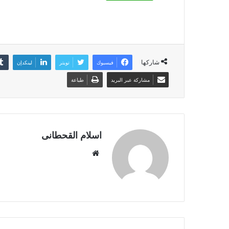
شاركها
فيسبوك
تويتر
لينكدإن
مشاركة عبر البريد
طباعة
اسلام القحطانى
م
و
ق
ع
ا
ل
و