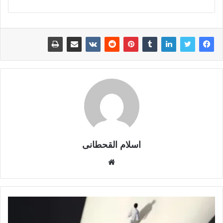
اسلام القحطانى
م
و
ق
ع
ا
ل