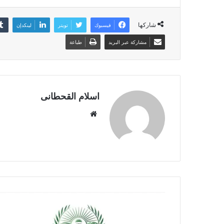
شاركها
فيسبوك
تويتر
لينكدإن
مشاركة عبر البريد
طباعة
اسلام القحطانى
م
و
ق
ع
ا
ل
و
ي
ب