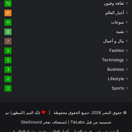
ثقافة وفنون
73
أخبار العالم
37
منوعات
11
تقنية
8
مال و أعمال
7
Fashion
5
Technology
5
Business
3
Lifestyle
2
Sports
2
© حقوق النشر 2026، جميع الحقوق محفوظة |
جَنَّة الثيم (المظهر) تم
تصميمه من قِبل TieLabs
| مُستضاف بفخر
SiteGround
الرئيسية
عن
فريق العمل
أخبار العالم
تقنية
شراء القالب!