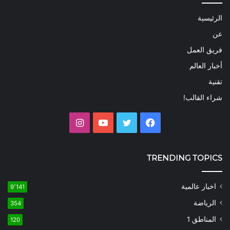
الرئيسية
عن
فريق العمل
أخبار العالم
تقنية
شراء القالب!
فيسبوك
تويتر
يوتيوب
انستقرام
TRENDING TOPICS
اخبار عالمية
9٬141
الرياضة
354
المناطق 1
120