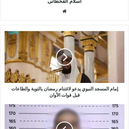
اسلام القحطانى
م
و
ق
ع
ا
ل
و
ي
ب
إمام المسجد النبوي يدعو لاغتنام رمضان بالتوبة والطاعات
قبل فوات الأوان