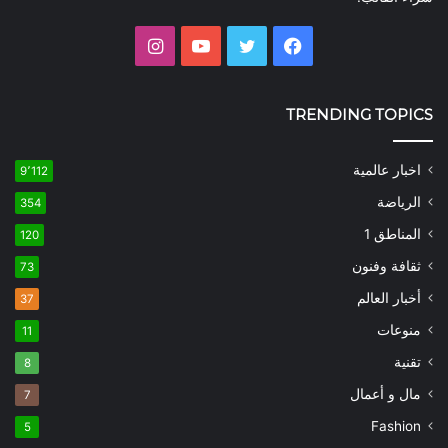
فيسبوك
تويتر
يوتيوب
انستقرام
TRENDING TOPICS
اخبار عالمية
9٬112
الرياضة
354
المناطق 1
120
ثقافة وفنون
73
أخبار العالم
37
منوعات
11
تقنية
8
مال و أعمال
7
Fashion
5