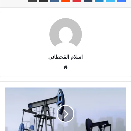
اسلام القحطانى
م
و
ق
ع
ا
ل
و
ي
ب