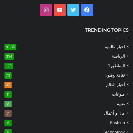
فيسبوك
تويتر
يوتيوب
انستقرام
TRENDING TOPICS
اخبار عالمية
9٬105
الرياضة
354
المناطق 1
120
ثقافة وفنون
73
أخبار العالم
37
منوعات
11
تقنية
8
مال و أعمال
7
Fashion
5
Technology
5