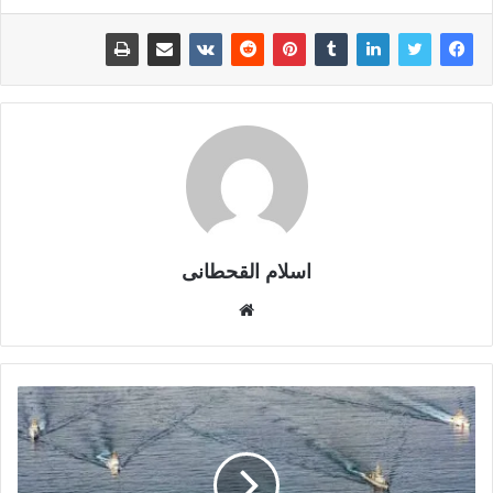
اسلام القحطانى
م
و
ق
ع
ا
ل
و