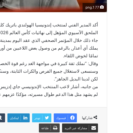
77 1.png
أكد المدير الفني لمنتخب إندونيسيا الهولندي باتريك 
الملحق الآسيوي المؤهل إلى نهائيات كأس العالم 2026.
جاء ذلك خلال المؤتمر الصحفي الذي عقد اليوم بمدينة 
يملك أي أعذار, بالرغم من وصول بعض اللاعبين من أور
تمامًا لخوض اللقاء.
وقال: “نملك ثقة كبيرة في مواجهة الغد رغم قوة الخصم 
وسنسعى لاستغلال جميع الفرص والكرات الثابتة، وسنكون
لكن لدينا البديل الجاهز”.
من جانبه، أشار لاعب المنتخب الإندونيسي جاي إدزيس, 
لم يشهد مثل هذا الدعم طوال مسيرته، مؤكدًا عزمهم ع
شاركها
فيسبوك
تويتر
لينكدإن
مشاركة عبر البريد
طباعة