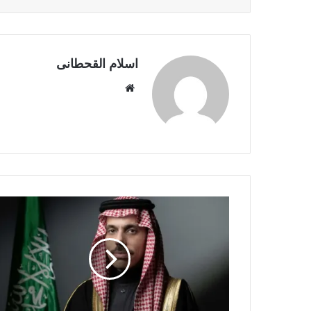
اسلام القحطانى
م
و
ق
ع
ا
ل
و
ي
ب