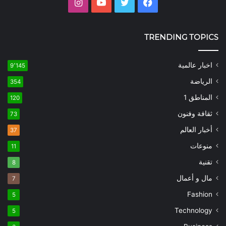
فيسبوك
تويتر
يوتيوب
انستقرام
TRENDING TOPICS
اخبار عالمية
9٬145
الرياضة
354
المناطق 1
120
ثقافة وفنون
73
أخبار العالم
37
منوعات
11
تقنية
8
مال و أعمال
7
Fashion
5
Technology
5