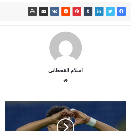
اسلام القحطانى
م
و
ق
ع
ا
ل
و
ي