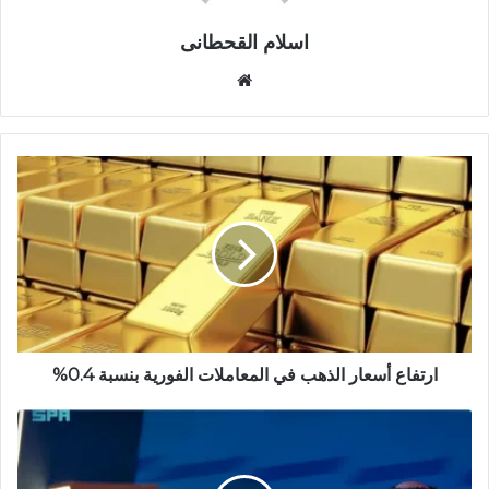
اسلام القحطانى
م
و
ق
ع
ا
ل
و
ي
ب
ارتفاع أسعار الذهب في المعاملات الفورية بنسبة 0.4%