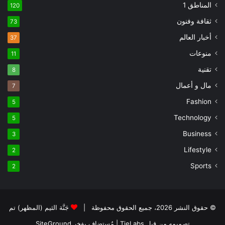
المناطق 1
120
ثقافة وفنون
73
أخبار العالم
37
منوعات
11
تقنية
8
مال و أعمال
7
Fashion
5
Technology
5
Business
3
Lifestyle
2
Sports
2
© حقوق النشر 2026، جميع الحقوق محفوظة |
جَنَّة الثيم (المظهر) تم
تصميمه من قِبل TieLabs
| مُستضاف بفخر
SiteGround