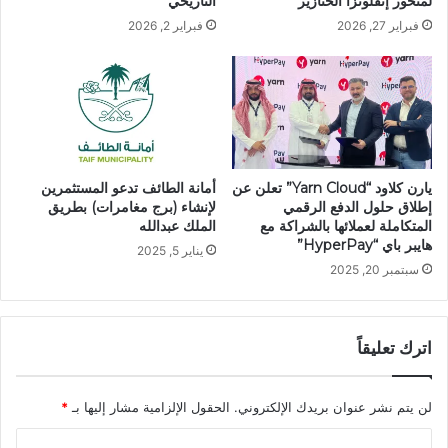
لمتحور إنفلونزا الخنازير
التاريخي
فبراير 27, 2026
فبراير 2, 2026
يارن كلاود “Yarn Cloud” تعلن عن
أمانة الطائف تدعو المستثمرين
إطلاق حلول الدفع الرقمي
لإنشاء (برج مغامرات) بطريق
المتكاملة لعملائها بالشراكة مع
الملك عبدالله
هايبر باي “HyperPay”
يناير 5, 2025
سبتمبر 20, 2025
اترك تعليقاً
لن يتم نشر عنوان بريدك الإلكتروني.
الحقول الإلزامية مشار إليها بـ
*
ا