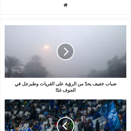
م
و
ق
ع
ا
ل
و
ي
ب
ضباب خفيف يحدّ من الرؤية على القريات وطبرجل في
الجوف غدًا