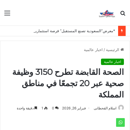
بحث
الق
عن
*معرض”السعودية تصنع المستقبل” فرصة استثمارية للشركات الناشئة في قطاعات الذكاء الاصطناعي وربطها بالشركات العالمية*
الرئيسية
/
اخبار عالمية
اخبار عالمية
الصحة القابضة تطرح 3150 وظيفة
صحية عبر 20 تجمعًا في مناطق
المملكة
اسلام القحطانى
فبراير 26, 2026
0
1
دقيقة واحدة