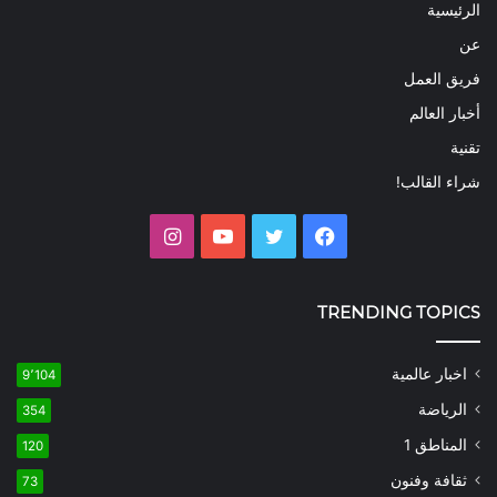
الرئيسية
عن
فريق العمل
أخبار العالم
تقنية
شراء القالب!
فيسبوك
تويتر
يوتيوب
انستقرام
TRENDING TOPICS
اخبار عالمية
9٬104
الرياضة
354
المناطق 1
120
ثقافة وفنون
73