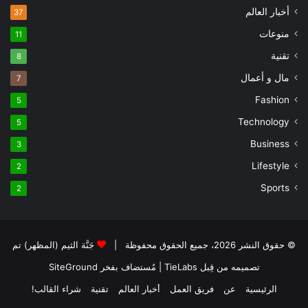
أخبار العالم
37
منوعات
11
تقنية
8
مال و أعمال
7
Fashion
5
Technology
5
Business
3
Lifestyle
2
Sports
2
© حقوق النشر 2026، جميع الحقوق محفوظة |
جَنَّة الثيم (المظهر) تم
تصميمه من قِبل TieLabs
| مُستضاف بفخر
SiteGround
الرئيسية
عن
فريق العمل
أخبار العالم
تقنية
شراء القالب!