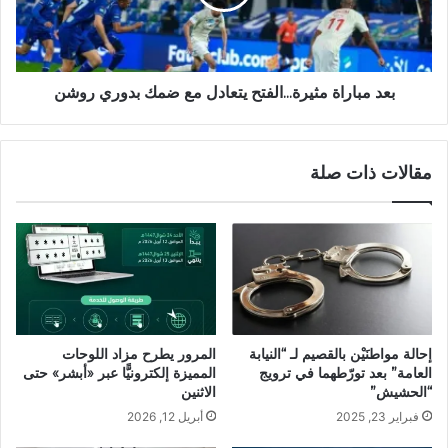
بعد مباراة مثيرة...الفتح يتعادل مع ضمك بدوري روشن
مقالات ذات صلة
إحالة مواطنَيْن بالقصيم لـ “النيابة
المرور يطرح مزاد اللوحات
العامة” بعد تورّطهما في ترويج
المميزة إلكترونيًّا عبر «أبشر» حتى
“الحشيش”
الاثنين
فبراير 23, 2025
أبريل 12, 2026