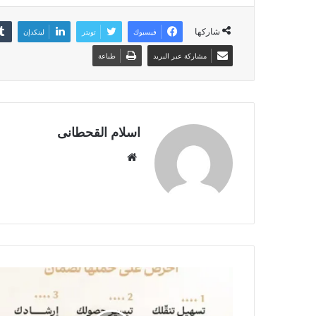
شاركها
فيسبوك
تويتر
لينكدإن
مشاركة عبر البريد
طباعة
اسلام القحطانى
م
و
ق
ع
ا
ل
و
ي
ب