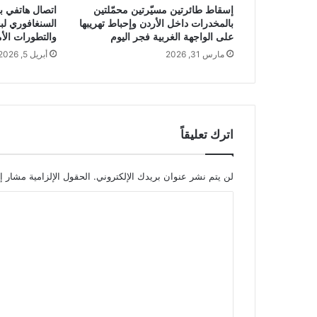
إسقاط طائرتين مسيّرتين محمّلتين
اتصال هاتفي بي
بالمخدرات داخل الأردن وإحباط تهريبها
السنغافوري لبح
على الواجهة الغربية فجر اليوم
والتطورات الأم
مارس 31, 2026
أبريل 5, 2026
اترك تعليقاً
لن يتم نشر عنوان بريدك الإلكتروني.
الحقول الإلزامية مشار إل
ا
ل
ت
ع
ل
ي