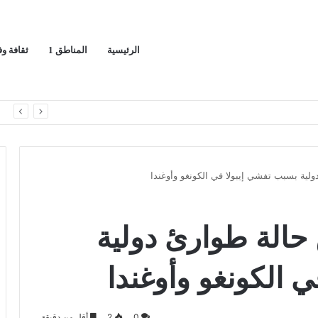
الرئيسية
المناطق 1
ثقافة و
*معرض”السعودية تصنع المستقبل” فرصة استثمارية للشركات الناشئة في قطاعات الذكاء الاصطناعي وربطها بالشركات العالمية*
ا
ولية بسبب تفشي إيبولا في الكونغو وأوغندا
 حالة طوارئ دولية
 الكونغو وأوغندا
0
2
أقل من دقيقة