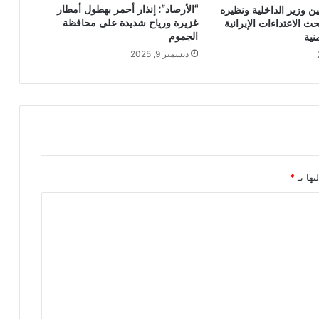
“الأرصاد”: إنذار أحمر بهطول أمطار
ن وزير الداخلية ونظيره
غزيرة ورياح شديدة على محافظة
ث الاعتداءات الإيرانية
الجموم
نية
ديسمبر 9, 2025
يها بـ
*