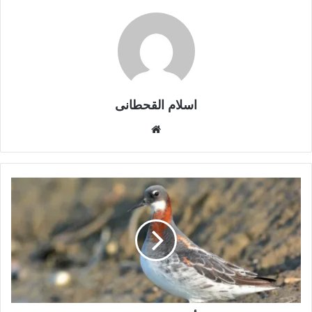
اسلام القحطانى
م
و
ق
ع
ا
ل
و
ي
ب