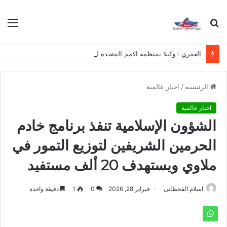
بحث
الق
عن
العمري : وكيلا بمنظمة الامم المتحدة للتدريب والاعلام ال UN MTC بالمملكة ودول الخليج العربي
الرئيسية
/
اخبار عالمية
اخبار عالمية
الشؤون الإسلامية تنفذ برنامج خادم
الحرمين الشريفين لتوزيع التمور في
ملاوي ويستهدف 20 ألف مستفيد
اسلام القحطانى
فبراير 28, 2026
0
1
دقيقة واحدة