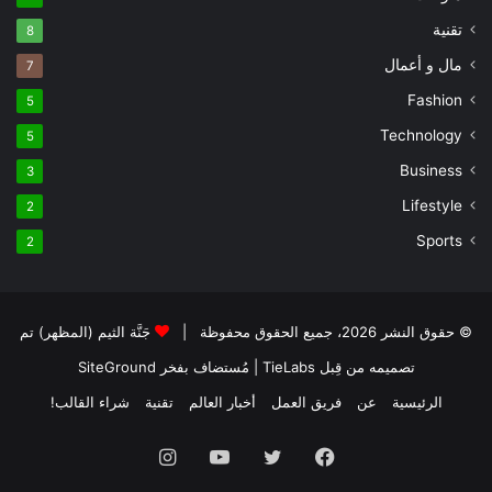
تقنية
8
مال و أعمال
7
Fashion
5
Technology
5
Business
3
Lifestyle
2
Sports
2
© حقوق النشر 2026، جميع الحقوق محفوظة |
جَنَّة الثيم (المظهر) تم
تصميمه من قِبل TieLabs
| مُستضاف بفخر
SiteGround
الرئيسية
عن
فريق العمل
أخبار العالم
تقنية
شراء القالب!
فيسبوك
تويتر
يوتيوب
انستقرام