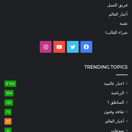
فريق العمل
أخبار العالم
تقنية
شراء القالب!
فيسبوك
تويتر
يوتيوب
انستقرام
TRENDING TOPICS
اخبار عالمية
9٬105
الرياضة
354
المناطق 1
120
ثقافة وفنون
73
أخبار العالم
37
منوعات
11