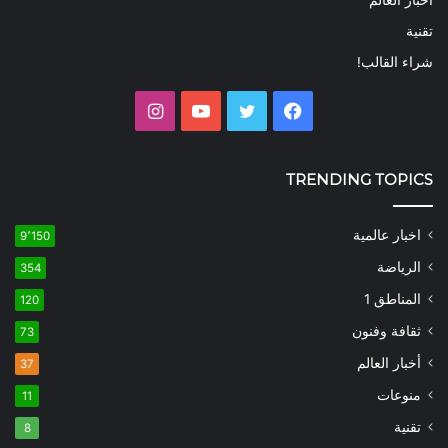
أخبار العالم
تقنية
شراء القالب!
فيسبوك
تويتر
يوتيوب
انستقرام
TRENDING TOPICS
اخبار عالمية
9٬150
الرياضة
354
المناطق 1
120
ثقافة وفنون
73
أخبار العالم
37
منوعات
11
تقنية
8