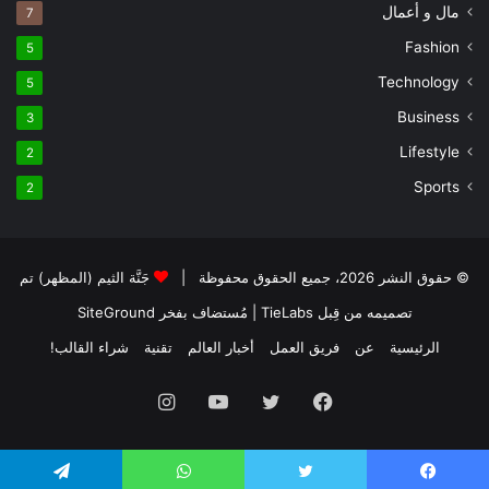
مال و أعمال
7
Fashion
5
Technology
5
Business
3
Lifestyle
2
Sports
2
© حقوق النشر 2026، جميع الحقوق محفوظة |
جَنَّة الثيم (المظهر) تم
تصميمه من قِبل TieLabs
| مُستضاف بفخر
SiteGround
الرئيسية
عن
فريق العمل
أخبار العالم
تقنية
شراء القالب!
فيسبوك
تويتر
يوتيوب
انستقرام