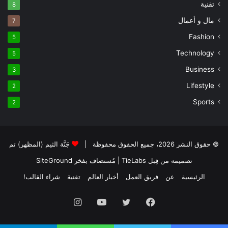
تقنية
8
مال و أعمال
7
Fashion
5
Technology
5
Business
3
Lifestyle
2
Sports
2
© حقوق النشر 2026، جميع الحقوق محفوظة |
جَنَّة الثيم (المظهر) تم
تصميمه من قِبل TieLabs
| مُستضاف بفخر
SiteGround
الرئيسية
عن
فريق العمل
أخبار العالم
تقنية
شراء القالب!
فيسبوك
تويتر
يوتيوب
انستقرام