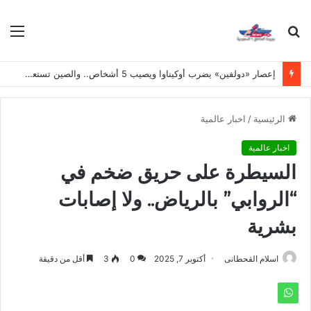
بحث
الق
عن
إعصار «دولفين» يضرب أوكيناوا ويصيب 5 أشخاص.. والصين تستعد لعاصفة قوية على سواحلها
الرئيسية
/
اخبار عالمية
اخبار عالمية
السيطرة على حريق ضخم في
“الروابي” بالرياض.. ولا إصابات
بشرية
اسلام القحطانى
أكتوبر 7, 2025
0
3
أقل من دقيقة