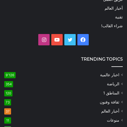
أخبار العالم
تقنية
شراء القالب!
فيسبوك
تويتر
يوتيوب
انستقرام
TRENDING TOPICS
اخبار عالمية
9٬126
الرياضة
354
المناطق 1
120
ثقافة وفنون
73
أخبار العالم
37
منوعات
11