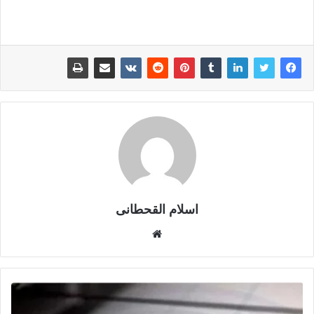
اسلام القحطانى
م
و
ق
ع
ا