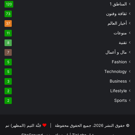
المناطق 1
120
ثقافة وفنون
73
أخبار العالم
37
منوعات
11
تقنية
8
مال و أعمال
7
Fashion
5
Technology
5
Business
3
Lifestyle
2
Sports
2
© حقوق النشر 2026، جميع الحقوق محفوظة |
جَنَّة الثيم (المظهر) تم
تصميمه من قِبل TieLabs
| مُستضاف بفخر
SiteGround