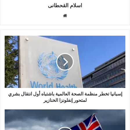
اسلام القحطانى
م
و
ق
ع
ا
ل
و
ي
ب
إسبانيا تخطر منظمة الصحة العالمية باشتباه أول انتقال بشري
لمتحور إنفلونزا الخنازير