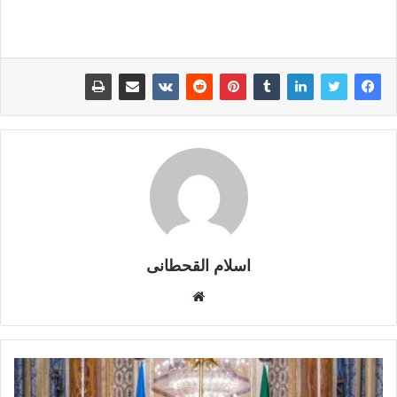
اسلام القحطانى
م
و
ق
ع
ا