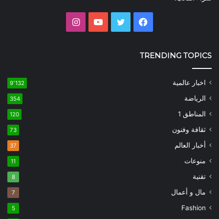
فيسبوك
تويتر
يوتيوب
انستقرام
TRENDING TOPICS
اخبار عالمية
9٬132
الرياضة
354
المناطق 1
120
ثقافة وفنون
73
أخبار العالم
37
منوعات
11
تقنية
8
مال و أعمال
7
Fashion
5