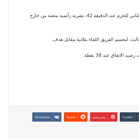
وقبل نهاية الشوط الأول، أضاف فابيو مارتينيز الهدف الثاني للحزم عند الدقيقة 42، بضربة رأسية متقنة من خارج
بينتيريست