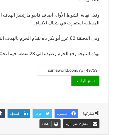
المنطقة استقرت في شباك الاتفاق.
وفي الدقيقة 82 عزز أبو بكر باه تقدّم الحزم بالهدف الثالث، ليحسم الفريق اللقاء بثلاثية مقابل هدف.
بهذه النتيجة رفع الحزم رصيده إلى 28 نقطة، فيما تجمّد رصيد الاتفاق عند 38 نقطة.
نسخ الرابط
شاركها
فيسبوك
تويتر
لينكدإن
مشاركة عبر البريد
طباعة