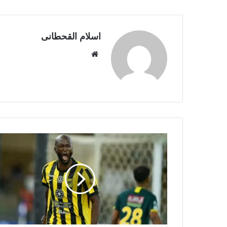
اسلام القحطانى
م
و
ق
ع
ا
ل
و
ي
ب