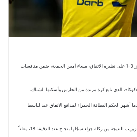
قلب فريق الحزم الأول لكرة القدم تأخره بهدف إلى فوز 3-1 على نظيره الاتفاق، مساء أمس الجمعة، ضمن منافسات
 «كوكا»، الذي تابع كرة مرتدة من الحارس وأسكنها الشباك.
اللقاء، بعدما أشهر الحكم البطاقة الحمراء لمدافع الاتفاق عبدالباسط
واستغل الحزم النقص العددي سريعاً، ليعدّل يوسف المزيريب النتيجة من ركلة جزاء سجّلها بنجاح عند الدقيقة 18، معلناً