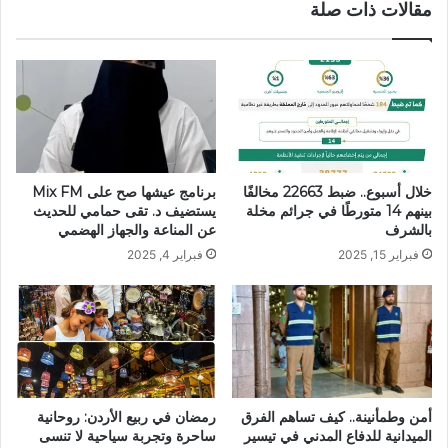
مقالات ذات صلة
برنامج عيشها صح على Mix FM
خلال أسبوع.. ضبط 22663 مخالفًا
يستضيف د. تقى حمامي للحديث
بينهم 14 متورطًا في جرائم مخلة
عن المناعة والجهاز الهضمي
بالشرف
فبراير 4, 2025
فبراير 15, 2025
أمن وطمأنينة.. كيف تساهم الفرق
رمضان في ربيع الأردن: روحانية
الميدانية للدفاع المدني في تيسير
ساحرة وتجربة سياحية لا تنسى