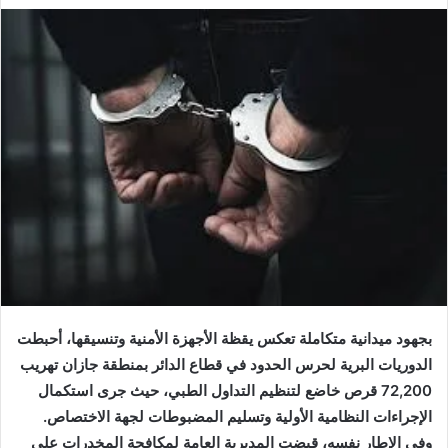
بجهود ميدانية متكاملة تعكس يقظة الأجهزة الأمنية وتنسيقها، أحبطت
الدوريات البرية لحرس الحدود في قطاع الدائر بمنطقة جازان تهريب
72,200 قرص خاضع لتنظيم التداول الطبي، حيث جرى استكمال
الإجراءات النظامية الأولية وتسليم المضبوطات لجهة الاختصاص.
وفي الإطار نفسه، قبضت المديرية العامة لمكافحة المخدرات على