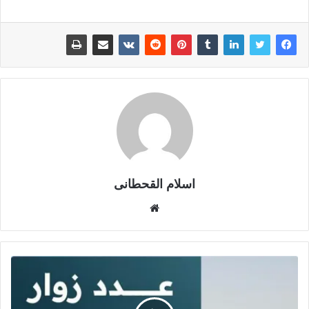
اسلام القحطانى
م
و
ق
ع
ا
ل
و