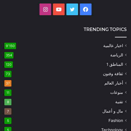
فيسبوك
تويتر
يوتيوب
انستقرام
TRENDING TOPICS
اخبار عالمية
9٬150
الرياضة
354
المناطق 1
120
ثقافة وفنون
73
أخبار العالم
37
منوعات
11
تقنية
8
مال و أعمال
7
Fashion
5
Technology
5