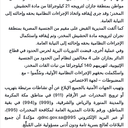
مواطن بمنطقة جازان لترويجه 21 كيلوجرامًا من مادة الحشيش
المخدر؛ وقد جرى إيقافه واتخاذ الإجراءات النظامية بحقه وإحالته إلى
النيابة العامة.
كما ألقت المديرية القبض على مقيم من الجنسية المصرية بمنطقة
نجران لترويجه مادة الحشيش المخدر، وتم إيقافه واستكمال
الإجراءات النظامية بحقه وإحالته إلى النيابة العامة.
وفي عملية أخرى، قبضت الدوريات البرية لحرس الحدود في قطاع
الدائر بجازان على 4 مخالفين لنظام أمن الحدود من الجنسية
الإثيوبية، لتهريبهم 140 كيلوجرامًا من نبات القات المخدر،
واستُكملت بحقهم الإجراءات النظامية الأولية، وسُلّموا – مع
المضبوطات – لجهة الاختصاص.
وتهيب الجهات الأمنية بالجميع الإبلاغ عن أي نشاطات مرتبطة بتهريب
أو ترويج المخدرات عبر الأرقام (911) في مناطق مكة المكرمة
والمدينة المنورة والرياض والشرقية، و(999) و(994) في بقية
المناطق، ورقم بلاغات المديرية العامة لمكافحة المخدرات (995)،
أو عبر البريد الإلكتروني 995@gdnc.gov.sa، مؤكدةً أن جميع
البلاغات تُعالج بسرية تامة ودون أدنى مسؤولية على المُبلِّغ.