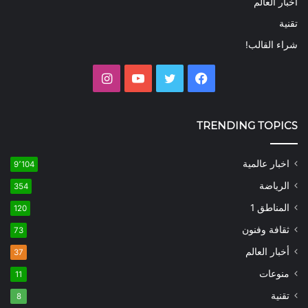
أخبار العالم
تقنية
شراء القالب!
فيسبوك
تويتر
يوتيوب
انستقرام
TRENDING TOPICS
اخبار عالمية
9٬104
الرياضة
354
المناطق 1
120
ثقافة وفنون
73
أخبار العالم
37
منوعات
11
تقنية
8