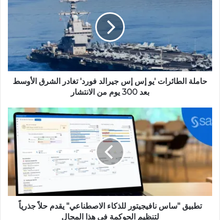
ل
و
ي
ب
حاملة الطائرات 'يو إس إس جيرالد فورد' تغادر الشرق الأوسط
بعد 300 يوم من الانتشار
تطبيق "ساس نافيجيتور للذكاء الاصطناعي" يقدم حلاً جذرياً
لتنظيم الحوكمة في هذا المجال