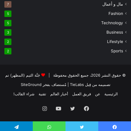
مال و أعمال
7
Fashion
5
Technology
5
Business
3
Lifestyle
2
Sports
2
© حقوق النشر 2026، جميع الحقوق محفوظة |
جَنَّة الثيم (المظهر) تم
تصميمه من قِبل TieLabs
| مُستضاف بفخر
SiteGround
الرئيسية
عن
فريق العمل
أخبار العالم
تقنية
شراء القالب!
فيسبوك
تويتر
يوتيوب
انستقرام