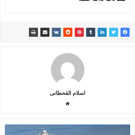
اسلام القحطانى
م
و
ق
ع
ا