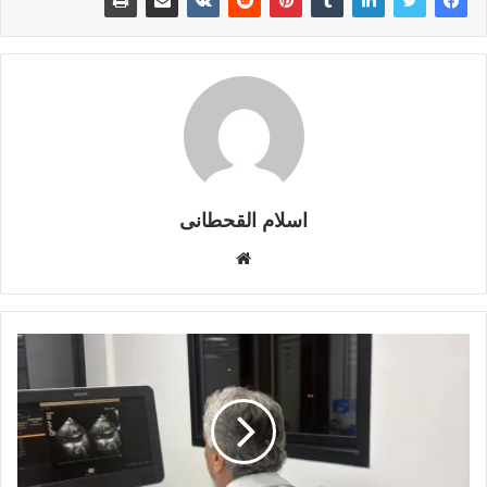
اسلام القحطانى
م
و
ق
ع
ا
ل
و
ي
ب