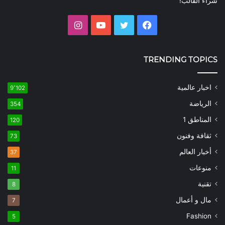
شراء القالب!
فيسبوك
تويتر
يوتيوب
انستقرام
TRENDING TOPICS
اخبار عالمية
9٬102
الرياضة
354
المناطق 1
120
ثقافة وفنون
73
أخبار العالم
37
منوعات
11
تقنية
8
مال و أعمال
7
Fashion
5