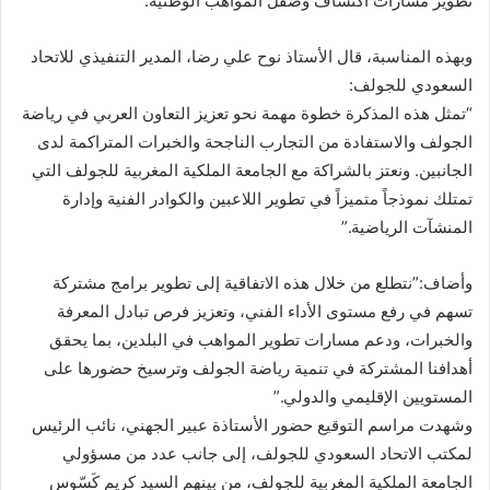
تطوير مسارات اكتشاف وصقل المواهب الوطنية.
وبهذه المناسبة، قال الأستاذ نوح علي رضا، المدير التنفيذي للاتحاد
السعودي للجولف:
“تمثل هذه المذكرة خطوة مهمة نحو تعزيز التعاون العربي في رياضة
الجولف والاستفادة من التجارب الناجحة والخبرات المتراكمة لدى
الجانبين. ونعتز بالشراكة مع الجامعة الملكية المغربية للجولف التي
تمتلك نموذجاً متميزاً في تطوير اللاعبين والكوادر الفنية وإدارة
المنشآت الرياضية.”
وأضاف:”نتطلع من خلال هذه الاتفاقية إلى تطوير برامج مشتركة
تسهم في رفع مستوى الأداء الفني، وتعزيز فرص تبادل المعرفة
والخبرات، ودعم مسارات تطوير المواهب في البلدين، بما يحقق
أهدافنا المشتركة في تنمية رياضة الجولف وترسيخ حضورها على
المستويين الإقليمي والدولي.”
وشهدت مراسم التوقيع حضور الأستاذة عبير الجهني، نائب الرئيس
لمكتب الاتحاد السعودي للجولف، إلى جانب عدد من مسؤولي
الجامعة الملكية المغربية للجولف، من بينهم السيد كريم كَسّوس