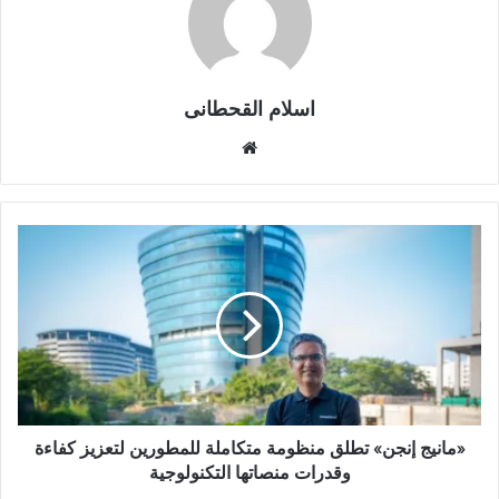
اسلام القحطانى
م
و
ق
ع
ا
ل
و
ي
ب
«مانيج إنجن» تطلق منظومة متكاملة للمطورين لتعزيز كفاءة
وقدرات منصاتها التكنولوجية