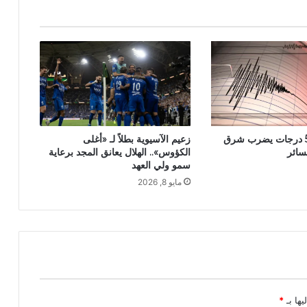
زعيم الآسيوية بطلاً لـ «أغلى
زلزال بقوة 5.5 درجات يضرب شرق
الكؤوس».. الهلال يعانق المجد برعاية
سائر
سمو ولي العهد
مايو 8, 2026
يها بـ
*