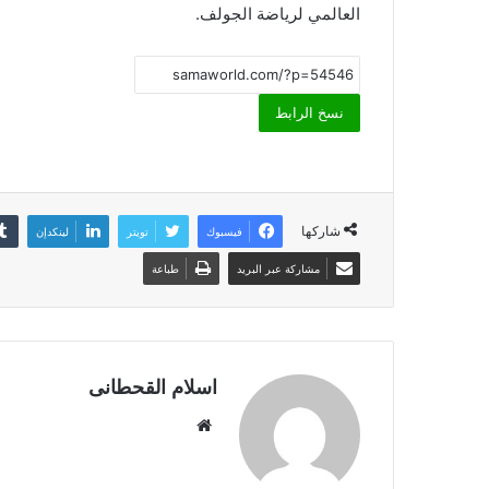
العالمي لرياضة الجولف.
نسخ الرابط
شاركها
فيسبوك
تويتر
لينكدإن
مشاركة عبر البريد
طباعة
اسلام القحطانى
م
و
ق