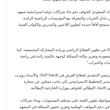
د السعودي للجولف نحو بناء شراكات دولية استراتيجية تسهم
بادل الخبرات والمعرفة مع المؤسسات الرياضية الرائدة
سيفتح آفاقاً جديدة لتطوير اللاعبين والمدربين والكوادر الفنية،
“تنسجم هذه الشراكة مع مستهدفات رؤية المملكة 2030 في تطوير القطاع الرياضي وزيادة المشاركة المجتمعية، كما
عودية وتعزيز مكانة المملكة كوجهة عالمية رائدة في رياضة
ات والخبرات.”
وشهدت مراسم التوقيع حضور الأستاذ توماس رودي، الرئيس التنفيذي لقطاع العرض في Golf Saudi، والأستاذ روبرت
، مدير التخطيط الاستراتيجي، إلى جانب ممثلين عن سفارة
الاتحاد الإيطالي للجولف ووزارة الخارجية الإيطالية.
بمواصلة تطوير اللعبة على مختلف المستويات، وبناء شراكات
 في دعم المواهب الوطنية وتعزيز حضور المملكة في المشهد